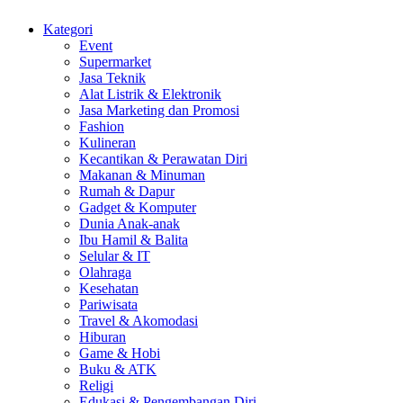
Kategori
Event
Supermarket
Jasa Teknik
Alat Listrik & Elektronik
Jasa Marketing dan Promosi
Fashion
Kulineran
Kecantikan & Perawatan Diri
Makanan & Minuman
Rumah & Dapur
Gadget & Komputer
Dunia Anak-anak
Ibu Hamil & Balita
Selular & IT
Olahraga
Kesehatan
Pariwisata
Travel & Akomodasi
Hiburan
Game & Hobi
Buku & ATK
Religi
Edukasi & Pengembangan Diri