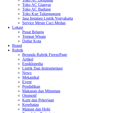
Toko AC Denpasar
Toko AC Gianyar
Toko AC Badung
Toko Kue Tulungagung
Jasa Instalasi Listrik Yogyakarta
Service Mesin Cuci Medan
Lokasi
Pusat Belanja
Tempat Wisata
Daftar Kota
Brand
Rubrik
Beranda Rubrik FreezePage
Artikel
Ensiklopedia
Listrik Dan Instrumentasi
News
Mekanikal
Event
Pendidikan
Makanan dan Minuman
Otomotif
Karir dan Pekerjaan
Kesehatan
Mainan dan Hobi