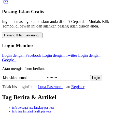
1
2
3
Pasang Iklan Gratis
Ingin memasang iklan diskon anda di sini? Cepat dan Mudah. Klik
Tombol di bawah ini dan silahkan pasang iklan diskon anda.
Login Member
Login dengan Facebook
Login dengan Twitter
Login dengan
Google+
Atau mengisi form berikut:
Tidak bisa login? klik
Lupa Password
atau
Register
Tag Berita & Artikel
info berbagai jasa lengkap per kota
info jasa instalasi listrik per kota