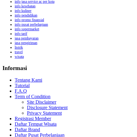
info jasa service ac per kota
info kesehatan
info kuliner
info pendidikan
info promo finansial
info pusat perbelanjaan
info supermarket
info tarif
jasa pembayaran
jasa pengiriman
listrik
travel
wisata
Informasi
Tentang Kami
Tutorial
F.A.Q
Term of Condition
Site Disclaimer
Disclosure Statement
Privacy Statement
Registrasi Member
Daftar Tempat Wisata
Daftar Brand
Daftar Pusat Perbelanjaan