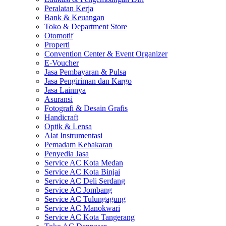
Peralatan Kerja
Bank & Keuangan
Toko & Department Store
Otomotif
Properti
Convention Center & Event Organizer
E-Voucher
Jasa Pembayaran & Pulsa
Jasa Pengiriman dan Kargo
Jasa Lainnya
Asuransi
Fotografi & Desain Grafis
Handicraft
Optik & Lensa
Alat Instrumentasi
Pemadam Kebakaran
Penyedia Jasa
Service AC Kota Medan
Service AC Kota Binjai
Service AC Deli Serdang
Service AC Jombang
Service AC Tulungagung
Service AC Manokwari
Service AC Kota Tangerang