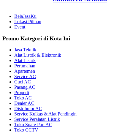
BelaJasaKu
Lokasi Pilihan
Event
Promo Kategori di Kota Ini
Jasa Teknik
Alat Listrik & Elektronik
Alat Listrik
Perumahan
Apartemen
Service AC
Cuci AC
Pasang AC
Properti
Toko AC
Dealer AC
Distributor AC
Service Kulkas & Alat Pendingin
Service Peralatan Listrik
Toko Spare Part AC
Toko CCTV