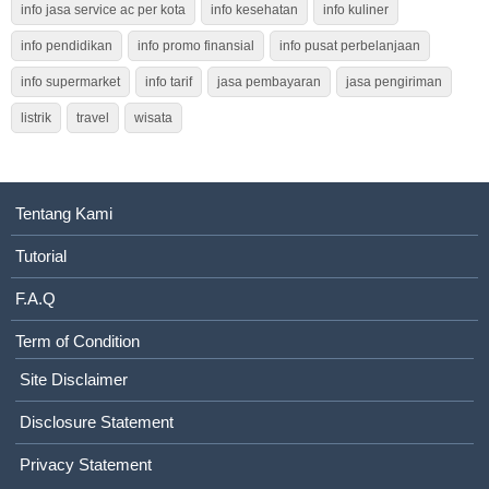
info jasa service ac per kota
info kesehatan
info kuliner
info pendidikan
info promo finansial
info pusat perbelanjaan
info supermarket
info tarif
jasa pembayaran
jasa pengiriman
listrik
travel
wisata
Tentang Kami
Tutorial
F.A.Q
Term of Condition
Site Disclaimer
Disclosure Statement
Privacy Statement