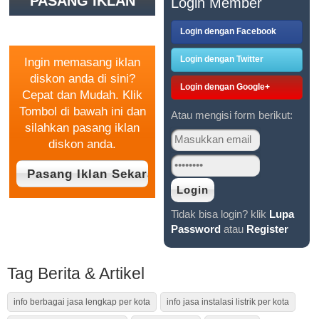
PASANG IKLAN
Login Member
GRATIS
Login dengan Facebook
Login dengan Twitter
Ingin memasang iklan
diskon anda di sini?
Login dengan Google+
Cepat dan Mudah. Klik
Tombol di bawah ini dan
Atau mengisi form berikut:
silahkan pasang iklan
diskon anda.
Tidak bisa login? klik
Lupa
Password
atau
Register
Tag Berita & Artikel
info berbagai jasa lengkap per kota
info jasa instalasi listrik per kota