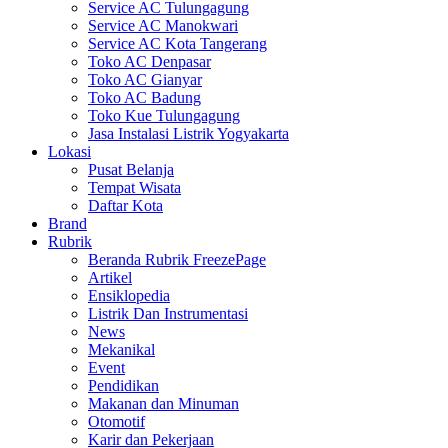
Service AC Tulungagung
Service AC Manokwari
Service AC Kota Tangerang
Toko AC Denpasar
Toko AC Gianyar
Toko AC Badung
Toko Kue Tulungagung
Jasa Instalasi Listrik Yogyakarta
Lokasi
Pusat Belanja
Tempat Wisata
Daftar Kota
Brand
Rubrik
Beranda Rubrik FreezePage
Artikel
Ensiklopedia
Listrik Dan Instrumentasi
News
Mekanikal
Event
Pendidikan
Makanan dan Minuman
Otomotif
Karir dan Pekerjaan