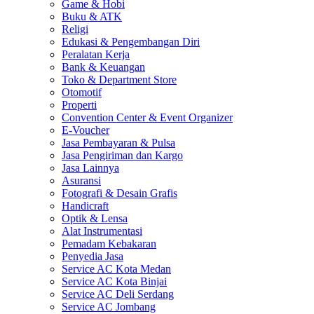
Game & Hobi
Buku & ATK
Religi
Edukasi & Pengembangan Diri
Peralatan Kerja
Bank & Keuangan
Toko & Department Store
Otomotif
Properti
Convention Center & Event Organizer
E-Voucher
Jasa Pembayaran & Pulsa
Jasa Pengiriman dan Kargo
Jasa Lainnya
Asuransi
Fotografi & Desain Grafis
Handicraft
Optik & Lensa
Alat Instrumentasi
Pemadam Kebakaran
Penyedia Jasa
Service AC Kota Medan
Service AC Kota Binjai
Service AC Deli Serdang
Service AC Jombang