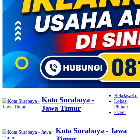
BelaJasaKu
Kota Surabaya -
Lokasi
Jawa Timur
Pilihan
Event
Kota Surabaya - Jawa
Timur