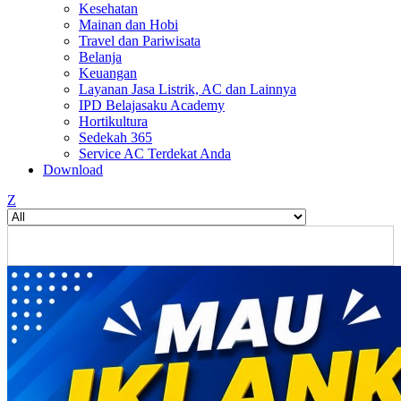
Kesehatan
Mainan dan Hobi
Travel dan Pariwisata
Belanja
Keuangan
Layanan Jasa Listrik, AC dan Lainnya
IPD Belajasaku Academy
Hortikultura
Sedekah 365
Service AC Terdekat Anda
Download
Z