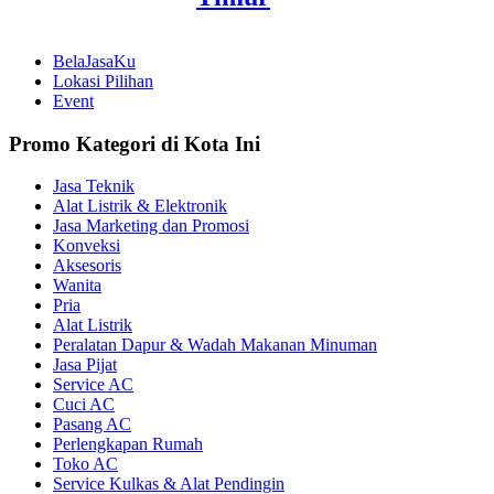
BelaJasaKu
Lokasi Pilihan
Event
Promo Kategori di Kota Ini
Jasa Teknik
Alat Listrik & Elektronik
Jasa Marketing dan Promosi
Konveksi
Aksesoris
Wanita
Pria
Alat Listrik
Peralatan Dapur & Wadah Makanan Minuman
Jasa Pijat
Service AC
Cuci AC
Pasang AC
Perlengkapan Rumah
Toko AC
Service Kulkas & Alat Pendingin