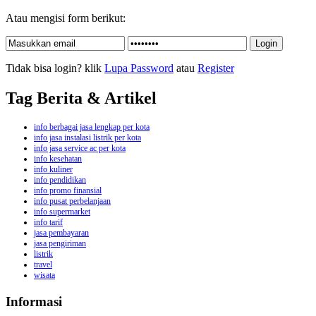
Atau mengisi form berikut:
Tidak bisa login? klik
Lupa Password
atau
Register
Tag Berita & Artikel
info berbagai jasa lengkap per kota
info jasa instalasi listrik per kota
info jasa service ac per kota
info kesehatan
info kuliner
info pendidikan
info promo finansial
info pusat perbelanjaan
info supermarket
info tarif
jasa pembayaran
jasa pengiriman
listrik
travel
wisata
Informasi