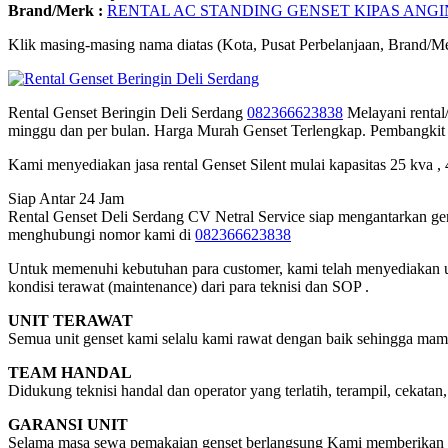
Brand/Merk :
RENTAL AC STANDING GENSET KIPAS ANGI
Klik masing-masing nama diatas (Kota, Pusat Perbelanjaan, Brand/Me
Rental Genset Beringin Deli Serdang
082366623838
Melayani rental
minggu dan per bulan. Harga Murah Genset Terlengkap. Pembangkit lis
Kami menyediakan jasa rental Genset Silent mulai kapasitas 25 kva ,
Siap Antar 24 Jam
Rental Genset Deli Serdang CV Netral Service siap mengantarkan gen
menghubungi nomor kami di
082366623838
Untuk memenuhi kebutuhan para customer, kami telah menyediakan un
kondisi terawat (maintenance) dari para teknisi dan SOP .
UNIT TERAWAT
Semua unit genset kami selalu kami rawat dengan baik sehingga mam
TEAM HANDAL
Didukung teknisi handal dan operator yang terlatih, terampil, cekata
GARANSI UNIT
Selama masa sewa pemakaian genset berlangsung Kami memberikan ja