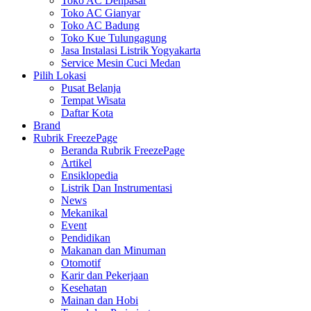
Toko AC Denpasar
Toko AC Gianyar
Toko AC Badung
Toko Kue Tulungagung
Jasa Instalasi Listrik Yogyakarta
Service Mesin Cuci Medan
Pilih Lokasi
Pusat Belanja
Tempat Wisata
Daftar Kota
Brand
Rubrik FreezePage
Beranda Rubrik FreezePage
Artikel
Ensiklopedia
Listrik Dan Instrumentasi
News
Mekanikal
Event
Pendidikan
Makanan dan Minuman
Otomotif
Karir dan Pekerjaan
Kesehatan
Mainan dan Hobi