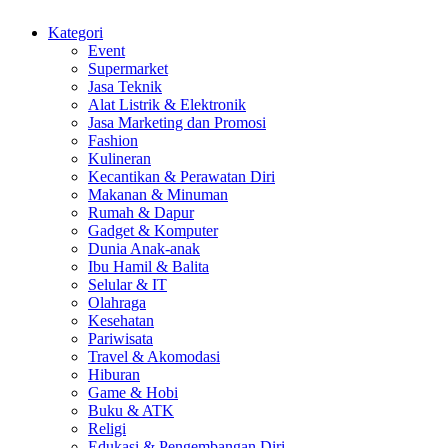
Kategori
Event
Supermarket
Jasa Teknik
Alat Listrik & Elektronik
Jasa Marketing dan Promosi
Fashion
Kulineran
Kecantikan & Perawatan Diri
Makanan & Minuman
Rumah & Dapur
Gadget & Komputer
Dunia Anak-anak
Ibu Hamil & Balita
Selular & IT
Olahraga
Kesehatan
Pariwisata
Travel & Akomodasi
Hiburan
Game & Hobi
Buku & ATK
Religi
Edukasi & Pengembangan Diri