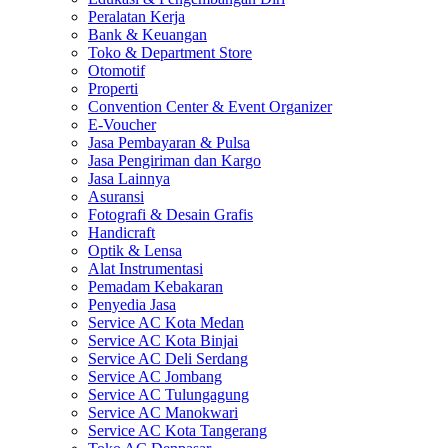
Peralatan Kerja
Bank & Keuangan
Toko & Department Store
Otomotif
Properti
Convention Center & Event Organizer
E-Voucher
Jasa Pembayaran & Pulsa
Jasa Pengiriman dan Kargo
Jasa Lainnya
Asuransi
Fotografi & Desain Grafis
Handicraft
Optik & Lensa
Alat Instrumentasi
Pemadam Kebakaran
Penyedia Jasa
Service AC Kota Medan
Service AC Kota Binjai
Service AC Deli Serdang
Service AC Jombang
Service AC Tulungagung
Service AC Manokwari
Service AC Kota Tangerang