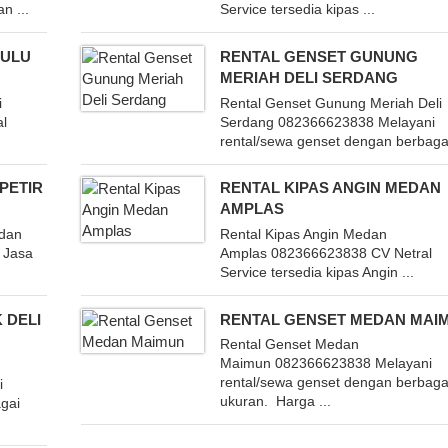
n ...
Service tersedia kipas ...
HULU
RENTAL GENSET GUNUNG
MERIAH DELI SERDANG
i
Rental Genset Gunung Meriah Deli
al
Serdang 082366623838 Melayani
rental/sewa genset dengan berbagai
PETIR
RENTAL KIPAS ANGIN MEDAN
AMPLAS
edan
Rental Kipas Angin Medan
 Jasa
Amplas 082366623838 CV Netral
Service tersedia kipas Angin ...
 DELI
RENTAL GENSET MEDAN MAI
Rental Genset Medan
Maimun 082366623838 Melayani
rental/sewa genset dengan berbaga
i
ukuran. Harga ...
gai