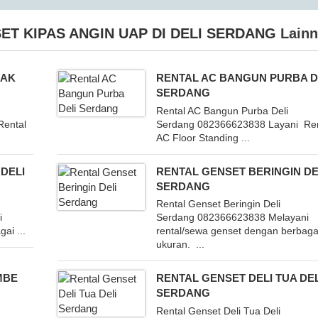
ET KIPAS ANGIN UAP DI DELI SERDANG
Lainn
RAK
RENTAL AC BANGUN PURBA D
SERDANG
Rental AC Bangun Purba Deli
Rental
Serdang 082366623838 Layani Ren
AC Floor Standing ...
 DELI
RENTAL GENSET BERINGIN DE
SERDANG
Rental Genset Beringin Deli
i
Serdang 082366623838 Melayani
ai ...
rental/sewa genset dengan berbaga
ukuran. ...
MBE
RENTAL GENSET DELI TUA DEL
SERDANG
Rental Genset Deli Tua Deli