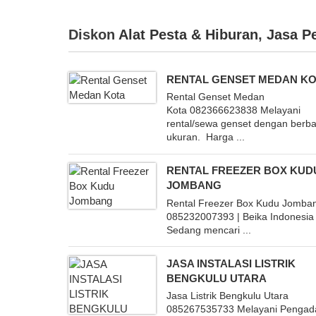
Diskon
Alat Pesta & Hiburan
,
Jasa P
RENTAL GENSET MEDAN K
Rental Genset Medan
Kota 082366623838 Melayani
rental/sewa genset dengan berba
ukuran. Harga ...
RENTAL FREEZER BOX KUD
JOMBANG
Rental Freezer Box Kudu Jomba
085232007393 | Beika Indonesia
Sedang mencari ...
JASA INSTALASI LISTRIK
BENGKULU UTARA
Jasa Listrik Bengkulu Utara
085267535733 Melayani Pengad