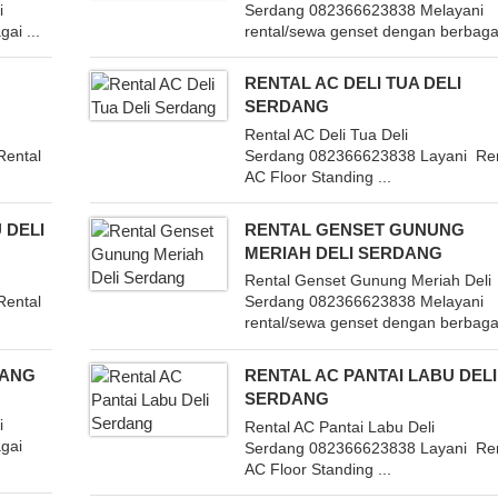
i
Serdang 082366623838 Melayani
ai ...
rental/sewa genset dengan berbagai
RENTAL AC DELI TUA DELI
SERDANG
Rental AC Deli Tua Deli
Rental
Serdang 082366623838 Layani Ren
AC Floor Standing ...
 DELI
RENTAL GENSET GUNUNG
MERIAH DELI SERDANG
Rental Genset Gunung Meriah Deli
Rental
Serdang 082366623838 Melayani
rental/sewa genset dengan berbagai
DANG
RENTAL AC PANTAI LABU DELI
SERDANG
i
Rental AC Pantai Labu Deli
gai
Serdang 082366623838 Layani Ren
AC Floor Standing ...