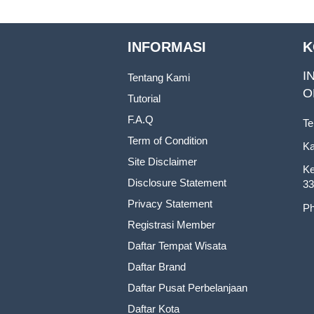
INFORMASI
K
I
Tentang Kami
O
Tutorial
F.A.Q
Te
Term of Condition
Ka
Site Disclaimer
Ke
Disclosure Statement
33
Privacy Statement
Ph
Registrasi Member
Daftar Tempat Wisata
Daftar Brand
Daftar Pusat Perbelanjaan
Daftar Kota