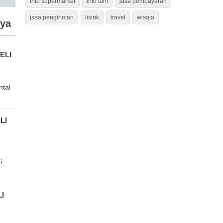
info supermarket
info tarif
jasa pembayaran
jasa pengiriman
listrik
travel
wisata
ya
ELI
tal
LI
i
I