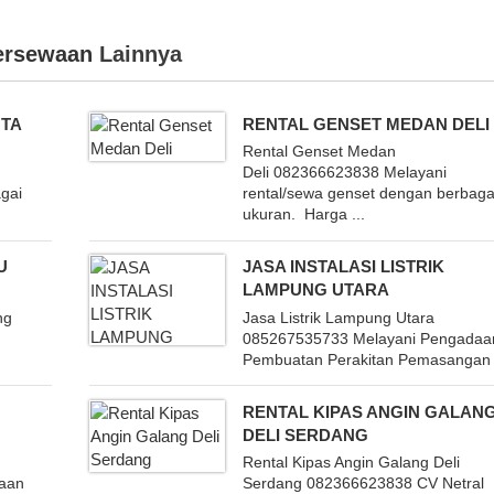
ersewaan
Lainnya
OTA
RENTAL GENSET MEDAN DELI
Rental Genset Medan
Deli 082366623838 Melayani
gai
rental/sewa genset dengan berbaga
ukuran. Harga ...
U
JASA INSTALASI LISTRIK
LAMPUNG UTARA
ng
Jasa Listrik Lampung Utara
085267535733 Melayani Pengadaa
Pembuatan Perakitan Pemasangan .
RENTAL KIPAS ANGIN GALAN
DELI SERDANG
Rental Kipas Angin Galang Deli
aan
Serdang 082366623838 CV Netral