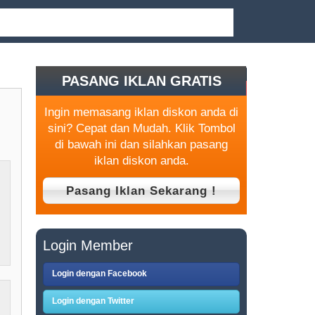
PASANG IKLAN GRATIS
Ingin memasang iklan diskon anda di
sini? Cepat dan Mudah. Klik Tombol
di bawah ini dan silahkan pasang
iklan diskon anda.
Login Member
Login dengan Facebook
Login dengan Twitter