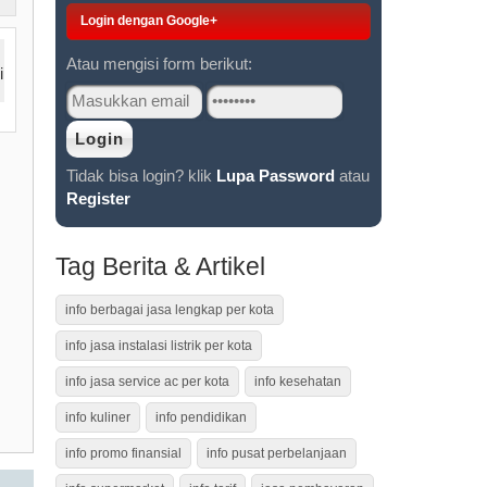
Login dengan Google+
Atau mengisi form berikut:
Tidak bisa login? klik
Lupa Password
atau
Register
Tag Berita & Artikel
info berbagai jasa lengkap per kota
info jasa instalasi listrik per kota
info jasa service ac per kota
info kesehatan
info kuliner
info pendidikan
info promo finansial
info pusat perbelanjaan