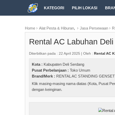
KATEGORI
PILIH LOKASI
BRA
RUBRIK FREEZEPAGE
Home
Alat Pesta & Hiburan
,
Jasa Persewaan
R
Rental AC Labuhan Deli
Diterbitkan pada : 22 April 2025 | Oleh :
Rental AC 
Kota :
Kabupaten Deli Serdang
Pusat Perbelanjaan :
Toko Umum
Brand/Merk :
RENTAL AC STANDING GENSET 
Klik masing-masing nama diatas (Kota, Pusat Per
dengan keinginan.