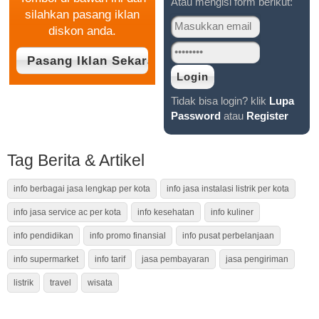
Atau mengisi form berikut:
silahkan pasang iklan
diskon anda.
Tidak bisa login? klik
Lupa
Password
atau
Register
Tag Berita & Artikel
info berbagai jasa lengkap per kota
info jasa instalasi listrik per kota
info jasa service ac per kota
info kesehatan
info kuliner
info pendidikan
info promo finansial
info pusat perbelanjaan
info supermarket
info tarif
jasa pembayaran
jasa pengiriman
listrik
travel
wisata