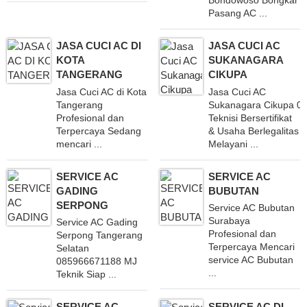
Bondowoso Bongkar
Pasang AC ...
JASA CUCI AC DI
JASA CUCI AC
KOTA
SUKANAGARA
TANGERANG
CIKUPA
Jasa Cuci AC di Kota
Jasa Cuci AC
Tangerang
Sukanagara Cikupa 0
Profesional dan
Teknisi Bersertifikat
Terpercaya Sedang
& Usaha Berlegalitas
mencari ...
Melayani ...
SERVICE AC
SERVICE AC
GADING
BUBUTAN
SERPONG
Service AC Bubutan
Surabaya
Service AC Gading
Profesional dan
Serpong Tangerang
Terpercaya Mencari
Selatan
service AC Bubutan
085966671188 MJ
...
Teknik Siap ...
SERVICE AC
SERVICE AC DI