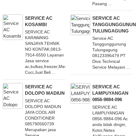
Pasang ...
SERVICE AC
SERVICE AC
KOSAMBI
TANGGUNGGUNU
TULUNGAGUNG
SERVICE AC
KARAWANG
Service AC
SANJAYA TEHNIK
Tanggunggunung
NO KONTAK;0813-
Tulungagung
7914-6550 Layanan
08123396479 PT
Jasa service
Diva Technical
ac,kulkas,freezer,Mesin
Service Melayani ...
Cuci,Jual Beli ...
SERVICE AC
SERVICE AC
DOLOPO MADIUN
LAMPUYANGAN
0856-9884-096
SERVICE AC
DOLOPO MADIUN
SERVICE AC
JAYA COOL AIR
LAMPUYANGAN
CONDITIONER
0856-9884-096 Ac
085790560739
anda tidak dingin,
Merupakan jasa
Kotor,Netes
Service ...
Air/Kurang dingin. ...