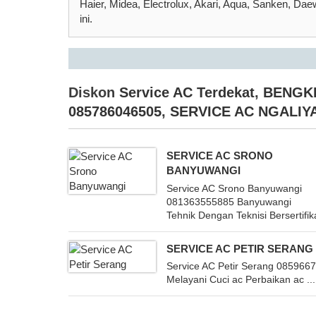
Haier, Midea, Electrolux, Akari, Aqua, Sanken, Dae
ini.
Diskon
Service AC Terdekat
,
BENGK
085786046505
,
SERVICE AC NGALIY
SERVICE AC SRONO
BANYUWANGI
Service AC Srono Banyuwangi
081363555885 Banyuwangi
Tehnik Dengan Teknisi Bersertifika
SERVICE AC PETIR SERANG
Service AC Petir Serang 085966
Melayani Cuci ac Perbaikan ac ...