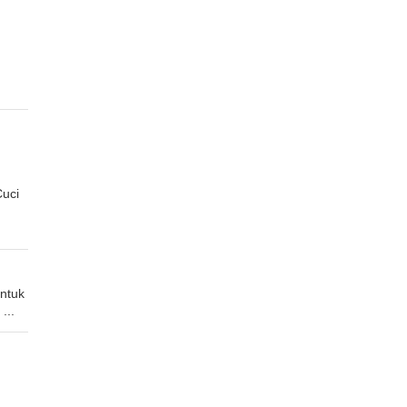
uci
untuk
...