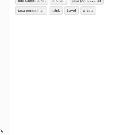
info supermarket
info tarif
jasa pembayaran
jasa pengiriman
listrik
travel
wisata
n,