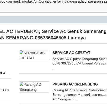
woo dan merk produk Air Conditioner lainnya yang ada di pasaran saa
EL AC TERDEKAT
,
Service Ac Genuk Semarang
AN SEMARANG 085786046505
Lainnya
SERVICE AC CIPUTAT
Service AC Ciputat Tangerang Sela
087870972768 CV Unggul Persada 
...
t & ...
PASANG AC SRENGSENG
778891
Pasang AC Srengseng Profesional 
Berpengalaman Mencari jasa pasa
AC Srengseng ...