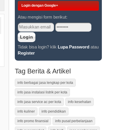
Login dengan Google+
Atau mengisi form berikut:
Tidak bisa login? klik
Lupa Password
atau
Register
Tag Berita & Artikel
info berbagai jasa lengkap per kota
info jasa instalasi listrik per kota
info jasa service ac per kota
info kesehatan
info kuliner
info pendidikan
info promo finansial
info pusat perbelanjaan