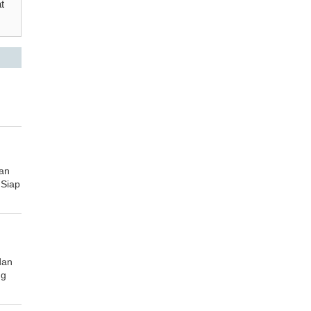
t
tan
Siap
dan
ng