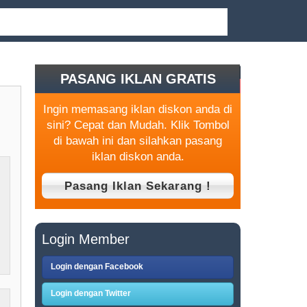
PASANG IKLAN GRATIS
Ingin memasang iklan diskon anda di
sini? Cepat dan Mudah. Klik Tombol
di bawah ini dan silahkan pasang
iklan diskon anda.
Login Member
Login dengan Facebook
Login dengan Twitter