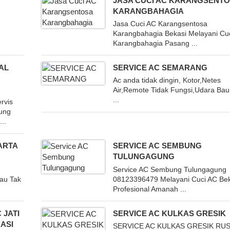
JASA CUCI AC KARANGSENT
KARANGBAHAGIA
Jasa Cuci AC Karangsentosa
Karangbahagia Bekasi Melayani Cu
Karangbahagia Pasang ...
AL
SERVICE AC SEMARANG
Ac anda tidak dingin, Kotor,Netes
Air,Remote Tidak Fungsi,Udara Bau
...
rvis
dung
..
ARTA
SERVICE AC SEMBUNG
TULUNGAGUNG
Service AC Sembung Tulungagung
Bau Tak
08123396479 Melayani Cuci AC Bek
Profesional Amanah ...
 JATI
SERVICE AC KULKAS GRESIK
ASI
SERVICE AC KULKAS GRESIK RU