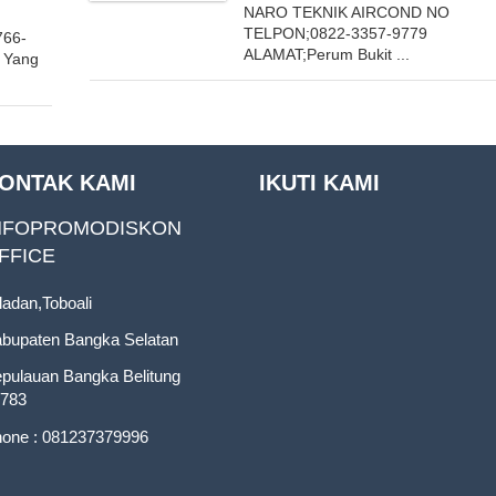
NARO TEKNIK AIRCOND NO
TELPON;0822-3357-9779
766-
ALAMAT;Perum Bukit ...
C Yang
ONTAK KAMI
IKUTI KAMI
NFOPROMODISKON
FFICE
ladan,Toboali
bupaten Bangka Selatan
pulauan Bangka Belitung
783
one : 081237379996