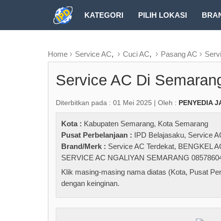
KATEGORI
PILIH LOKASI
BRA
RUBRIK FREEZEPAGE
Home
Service AC
,
Cuci AC
,
Pasang AC
Serv
Service AC Di Semaran
Diterbitkan pada : 01 Mei 2025 | Oleh :
PENYEDIA J
Kota :
Kabupaten Semarang
,
Kota Semarang
Pusat Perbelanjaan :
IPD Belajasaku
,
Service A
Brand/Merk :
Service AC Terdekat
,
BENGKEL A
SERVICE AC NGALIYAN SEMARANG 0857860
Klik masing-masing nama diatas (Kota, Pusat Per
dengan keinginan.