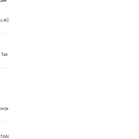
OSA
ci AC
 Tak
erja
STAN