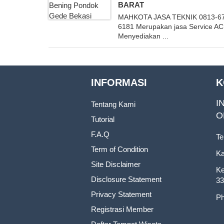
BARAT
MAHKOTA JASA TEKNIK 0813-6
6181 Merupakan jasa Service A
Menyediakan ...
INFORMASI
K
I
Tentang Kami
O
Tutorial
F.A.Q
Te
Term of Condition
Ka
Site Disclaimer
Ke
Disclosure Statement
33
Privacy Statement
Ph
Registrasi Member