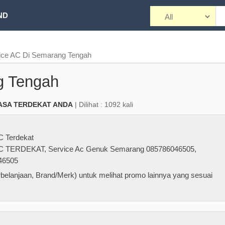
ND
ice AC Di Semarang Tengah
g Tengah
ASA TERDEKAT ANDA
| Dilihat : 1092 kali
C Terdekat
C TERDEKAT
,
Service Ac Genuk Semarang 085786046505
,
46505
belanjaan, Brand/Merk) untuk melihat promo lainnya yang sesuai