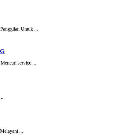
anggilan Untuk ...
NG
encari service ...
...
Melayani ...