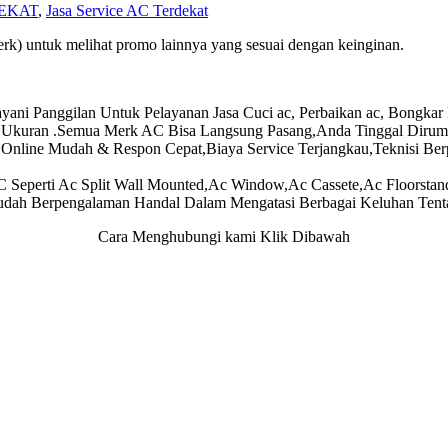
EKAT
,
Jasa Service AC Terdekat
rk) untuk melihat promo lainnya yang sesuai dengan keinginan.
Panggilan Untuk Pelayanan Jasa Cuci ac, Perbaikan ac, Bongkar Pas
n Ukuran .Semua Merk AC Bisa Langsung Pasang,Anda Tinggal Diru
Online Mudah & Respon Cepat,Biaya Service Terjangkau,Teknisi Be
C Seperti Ac Split Wall Mounted,Ac Window,Ac Cassete,Ac Floorst
udah Berpengalaman Handal Dalam Mengatasi Berbagai Keluhan Tent
Cara Menghubungi kami Klik Dibawah