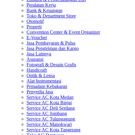
Peralatan Kerja
Bank & Keuangan
Toko & Department Store
Otomotif
Properti
Convention Center & Event Organizer
E-Voucher
Jasa Pembayaran & Pulsa
Jasa Pengiriman dan Kargo
Jasa Lainnya
Asuransi
Fotografi & Desain Grafis
Handicraft
Optik & Lensa
Alat Instrumentasi
Pemadam Kebakaran
Penyedia Jasa
Service AC Kota Medan
Service AC Kota Binjai
Service AC Deli Serdang
Service AC Jombang
Service AC Tulungagung
Service AC Manokwari
Service AC Kota Tangerang