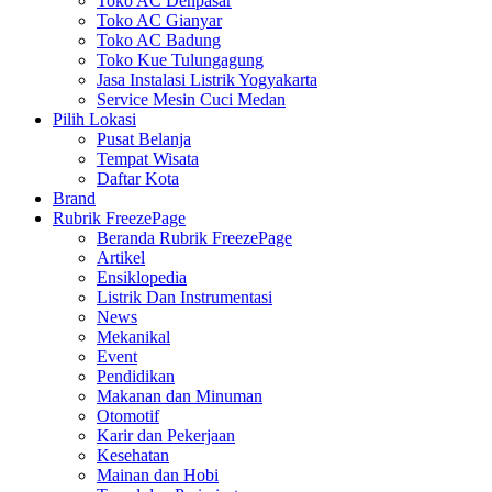
Toko AC Denpasar
Toko AC Gianyar
Toko AC Badung
Toko Kue Tulungagung
Jasa Instalasi Listrik Yogyakarta
Service Mesin Cuci Medan
Pilih Lokasi
Pusat Belanja
Tempat Wisata
Daftar Kota
Brand
Rubrik FreezePage
Beranda Rubrik FreezePage
Artikel
Ensiklopedia
Listrik Dan Instrumentasi
News
Mekanikal
Event
Pendidikan
Makanan dan Minuman
Otomotif
Karir dan Pekerjaan
Kesehatan
Mainan dan Hobi