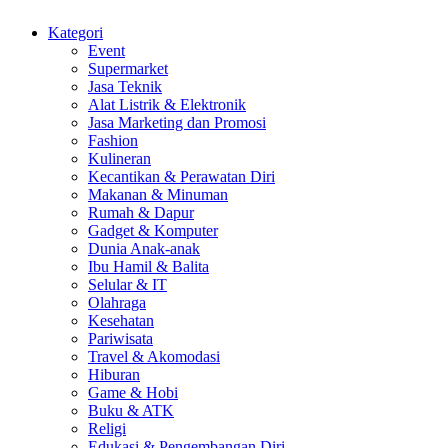
Kategori
Event
Supermarket
Jasa Teknik
Alat Listrik & Elektronik
Jasa Marketing dan Promosi
Fashion
Kulineran
Kecantikan & Perawatan Diri
Makanan & Minuman
Rumah & Dapur
Gadget & Komputer
Dunia Anak-anak
Ibu Hamil & Balita
Selular & IT
Olahraga
Kesehatan
Pariwisata
Travel & Akomodasi
Hiburan
Game & Hobi
Buku & ATK
Religi
Edukasi & Pengembangan Diri