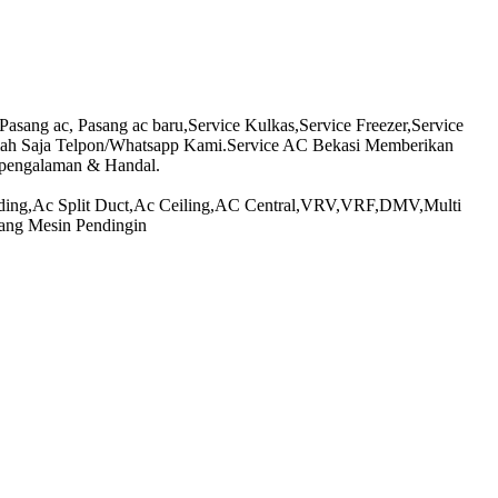
ang ac, Pasang ac baru,Service Kulkas,Service Freezer,Service
mah Saja Telpon/Whatsapp Kami.Service AC Bekasi Memberikan
rpengalaman & Handal.
anding,Ac Split Duct,Ac Ceiling,AC Central,VRV,VRF,DMV,Multi
ang Mesin Pendingin