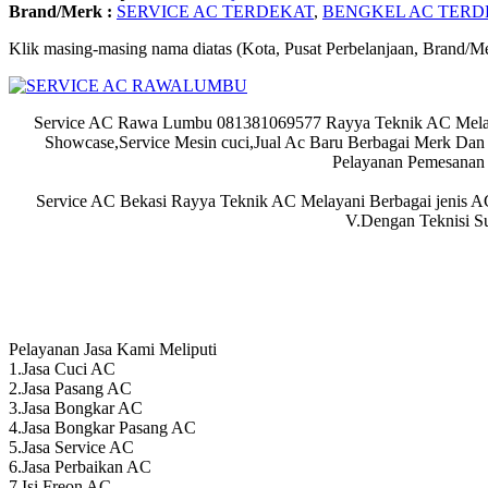
Brand/Merk :
SERVICE AC TERDEKAT
,
BENGKEL AC TERD
Klik masing-masing nama diatas (Kota, Pusat Perbelanjaan, Brand/Me
Service AC Rawa Lumbu 081381069577 Rayya Teknik AC Melayani 
Showcase,Service Mesin cuci,Jual Ac Baru Berbagai Merk Da
Pelayanan Pemesanan 
Service AC Bekasi Rayya Teknik AC Melayani Berbagai jenis A
V.Dengan Teknisi S
Pelayanan Jasa Kami Meliputi
1.Jasa Cuci AC
2.Jasa Pasang AC
3.Jasa Bongkar AC
4.Jasa Bongkar Pasang AC
5.Jasa Service AC
6.Jasa Perbaikan AC
7.Isi Freon AC