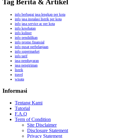
Tag Berita & Artikel
info berbagai jasa lengkap per kota
info jasa instalasi listrik per kota
info jasa service ac per kota
info kesehatan
info kuliner
info pendidikan
info promo finansial
info pusat perbelanjaan
info supermarket
info tarif
jasa pembayaran
jasa pengiriman
listrik
travel
wisata
Informasi
Tentang Kami
Tutorial
F.A.Q
Term of Condition
Site Disclaimer
Disclosure Statement
Privacy Statement