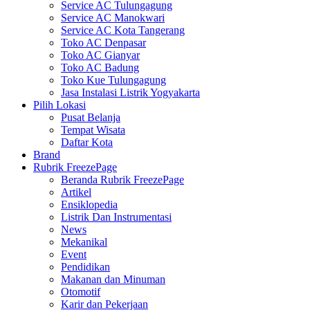
Service AC Tulungagung
Service AC Manokwari
Service AC Kota Tangerang
Toko AC Denpasar
Toko AC Gianyar
Toko AC Badung
Toko Kue Tulungagung
Jasa Instalasi Listrik Yogyakarta
Pilih Lokasi
Pusat Belanja
Tempat Wisata
Daftar Kota
Brand
Rubrik FreezePage
Beranda Rubrik FreezePage
Artikel
Ensiklopedia
Listrik Dan Instrumentasi
News
Mekanikal
Event
Pendidikan
Makanan dan Minuman
Otomotif
Karir dan Pekerjaan