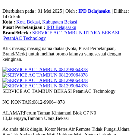
Diterbitkan pada : 01 Mei 2025 | Oleh :
IPD Belajasaku
| Dilihat :
1476 kali
Kota :
Kota Bekasi
,
Kabupaten Bekasi
Pusat Perbelanjaan :
IPD Belajasaku
Brand/Merk :
SERVICE AC TAMBUN UTARA BEKASI
|PetaniAC Technology
Klik masing-masing nama diatas (Kota, Pusat Perbelanjaan,
Brand/Merk) untuk melihat promo lainnya yang sesuai dengan
keinginan.
SERVICE AC TAMBUN BEKASI PetaniAC Technology
NO KONTAK;0812-9906-4878
ALAMAT;Perum Taman Kintamani Blok C7 N0
13,Jalenjaya,Tambun Utara,Bekasi
Ac anda tidak dingin, Kotor,Netes Air,Remote Tidak Fungsi,Udara
Bau Tak Sedap,Indoor Mati,Outdoor Mati. Segera Lakukan