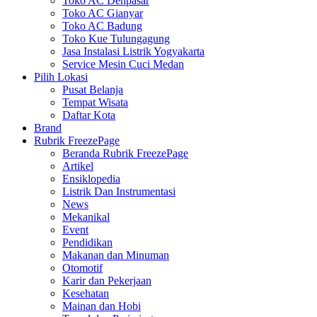
Toko AC Denpasar
Toko AC Gianyar
Toko AC Badung
Toko Kue Tulungagung
Jasa Instalasi Listrik Yogyakarta
Service Mesin Cuci Medan
Pilih Lokasi
Pusat Belanja
Tempat Wisata
Daftar Kota
Brand
Rubrik FreezePage
Beranda Rubrik FreezePage
Artikel
Ensiklopedia
Listrik Dan Instrumentasi
News
Mekanikal
Event
Pendidikan
Makanan dan Minuman
Otomotif
Karir dan Pekerjaan
Kesehatan
Mainan dan Hobi