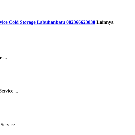
vice Cold Storage Labuhanbatu 082366623838
Lainnya
 ...
rvice ...
ervice ...