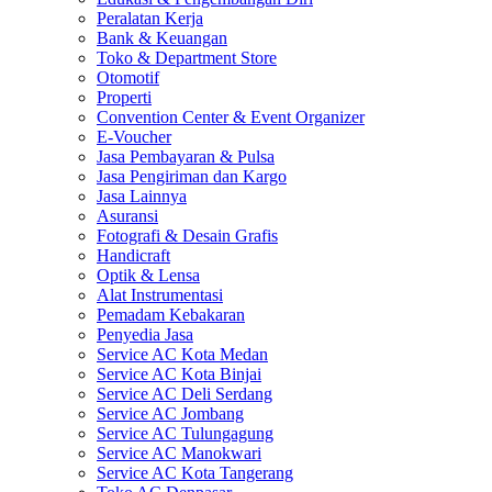
Peralatan Kerja
Bank & Keuangan
Toko & Department Store
Otomotif
Properti
Convention Center & Event Organizer
E-Voucher
Jasa Pembayaran & Pulsa
Jasa Pengiriman dan Kargo
Jasa Lainnya
Asuransi
Fotografi & Desain Grafis
Handicraft
Optik & Lensa
Alat Instrumentasi
Pemadam Kebakaran
Penyedia Jasa
Service AC Kota Medan
Service AC Kota Binjai
Service AC Deli Serdang
Service AC Jombang
Service AC Tulungagung
Service AC Manokwari
Service AC Kota Tangerang