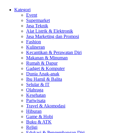
Kategori
Event
Supermarket
Jasa Teknik
Alat Listrik & Elektronik
Jasa Marketing dan Promosi
Fashion
Kulineran
Kecantikan & Perawatan Diri
Makanan & Minuman
Rumah & Dapur
Gadget & Komputer
Dunia Anak-anak
Ibu Hamil & Balita
Selular & IT
Olahraga
Kesehatan
Pariwisata
Travel & Akomodasi
Hiburan
Game & Hobi
Buku & ATK
Religi
Edukasi & Pengembangan Diri