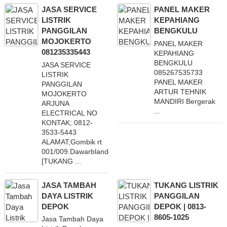
JASA SERVICE
PANEL MAKER
LISTRIK
KEPAHIANG
PANGGILAN
BENGKULU
MOJOKERTO
PANEL MAKER
081235335443
KEPAHIANG
BENGKULU
JASA SERVICE
085267535733
LISTRIK
PANEL MAKER
PANGGILAN
ARTUR TEHNIK
MOJOKERTO
MANDIRI Bergerak
ARJUNA
...
ELECTRICAL NO
KONTAK; 0812-
3533-5443
ALAMAT;Gombik rt
001/009.Dawarblandong.Dawarblandong.Mojokerto.
[TUKANG ...
JASA TAMBAH
TUKANG LISTRIK
DAYA LISTRIK
PANGGILAN
DEPOK
DEPOK | 0813-
8605-1025
Jasa Tambah Daya