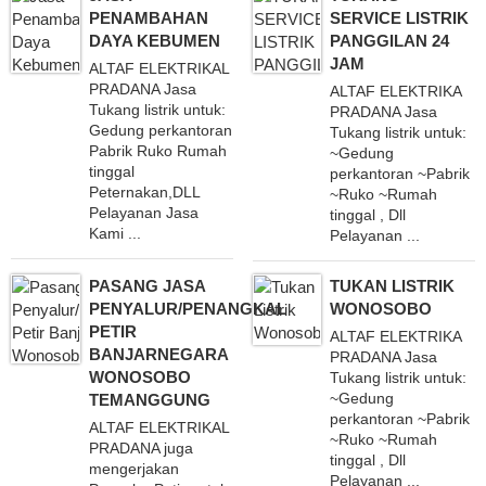
PENAMBAHAN
SERVICE LISTRIK
DAYA KEBUMEN
PANGGILAN 24
JAM
ALTAF ELEKTRIKAL
PRADANA Jasa
ALTAF ELEKTRIKA
Tukang listrik untuk:
PRADANA Jasa
Gedung perkantoran
Tukang listrik untuk:
Pabrik Ruko Rumah
~Gedung
tinggal
perkantoran ~Pabrik
Peternakan,DLL
~Ruko ~Rumah
Pelayanan Jasa
tinggal , Dll
Kami ...
Pelayanan ...
PASANG JASA
TUKAN LISTRIK
PENYALUR/PENANGKAL
WONOSOBO
PETIR
ALTAF ELEKTRIKA
BANJARNEGARA
PRADANA Jasa
WONOSOBO
Tukang listrik untuk:
~Gedung
TEMANGGUNG
perkantoran ~Pabrik
ALTAF ELEKTRIKAL
~Ruko ~Rumah
PRADANA juga
tinggal , Dll
mengerjakan
Pelayanan ...