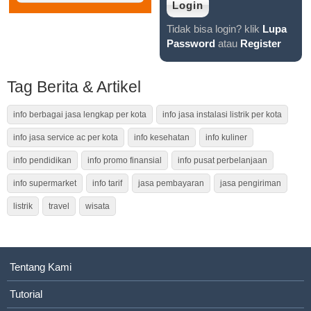
Tidak bisa login? klik
Lupa
Password
atau
Register
Tag Berita & Artikel
info berbagai jasa lengkap per kota
info jasa instalasi listrik per kota
info jasa service ac per kota
info kesehatan
info kuliner
info pendidikan
info promo finansial
info pusat perbelanjaan
info supermarket
info tarif
jasa pembayaran
jasa pengiriman
listrik
travel
wisata
Tentang Kami
Tutorial