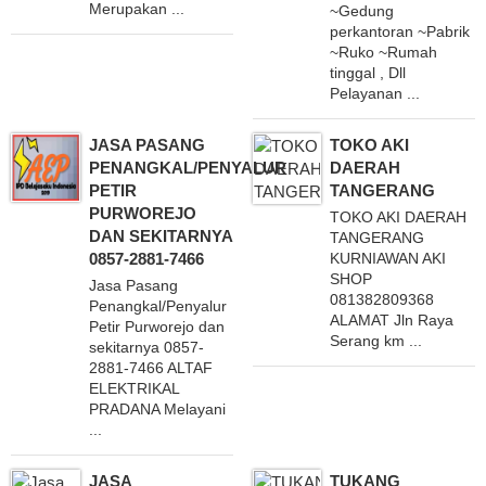
Merupakan ...
~Gedung
perkantoran ~Pabrik
~Ruko ~Rumah
tinggal , Dll
Pelayanan ...
JASA PASANG
TOKO AKI
PENANGKAL/PENYALUR
DAERAH
PETIR
TANGERANG
PURWOREJO
TOKO AKI DAERAH
DAN SEKITARNYA
TANGERANG
0857-2881-7466
KURNIAWAN AKI
SHOP
Jasa Pasang
081382809368
Penangkal/Penyalur
ALAMAT Jln Raya
Petir Purworejo dan
Serang km ...
sekitarnya 0857-
2881-7466 ALTAF
ELEKTRIKAL
PRADANA Melayani
...
JASA
TUKANG