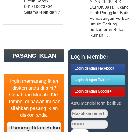
Listrik Depok
ALAN ELEKTRIK
081210023904
DEPOK Jasa Tukang
Selama lebih dari 7
listrik Panggilan Baik
...
Pemasangan,Perbaika
untuk: Gedung
perkantoran Ruko
Rumah ...
PASANG IKLAN
Login Member
GRATIS
Login dengan Facebook
Login dengan Twitter
Ingin memasang iklan
diskon anda di sini?
Login dengan Google+
Cepat dan Mudah. Klik
Tombol di bawah ini dan
Atau mengisi form berikut:
silahkan pasang iklan
diskon anda.