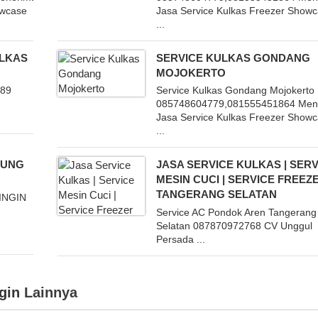
owcase
Jasa Service Kulkas Freezer Show
...
ULKAS
SERVICE KULKAS GONDANG
MOJOKERTO
389
Service Kulkas Gondang Mojokerto
i
085748604779,081555451864 Men
Jasa Service Kulkas Freezer Show
...
BUNG
JASA SERVICE KULKAS | SERV
MESIN CUCI | SERVICE FREEZ
TANGERANG SELATAN
INGIN
Service AC Pondok Aren Tangerang
Selatan 087870972768 CV Unggul
Persada ...
gin
Lainnya