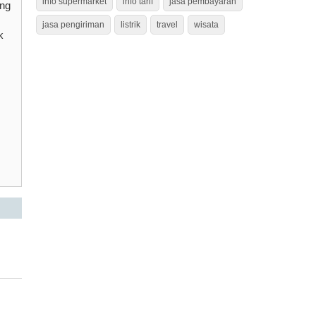
info supermarket
info tarif
jasa pembayaran
ang
jasa pengiriman
listrik
travel
wisata
k