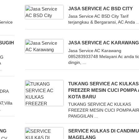
JASA SERVICE AC BSD CITY
Jasa Service AC BSD City Tarif
ervice
terjangkau & Bergaransi, AC Anda ..
SUGIH
JASA SERVICE AC KARAWAN
Jasa Service AC Karawang
085283933748 Melayani Ac anda ti
NG
dingin, ...
A
.
TUKANG SERVICE AC KULKAS
FREEZER MESIN CUCI POMPA 
UDRA
KOTA BARU
;Villa
TUKANG SERVICE AC KULKAS
.
FREEZER MESIN CUCI POMPA AI
PANGGILAN ...
ANG
SERVICE KULKAS DI CANDIM
MAGELANG
 CV