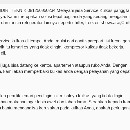
TEKNIK 081256950234 Melayani jasa Service Kulkas panggila
ya. Kami merupakan solusi tepat bagi anda yang sedang mengalami
an mesin refrigerator lainnya seperti chiller, freezer, showcase,Chill
ce kulkas di tempat Anda, mulai dari ganti sparepart, isi freon, gant
ik itu lemari es yang tidak dingin, kompresor kulkas tidak bekerja,
dll.
 juga bisa datang ke kantor, apartemen ataupun ruko Anda. Dengan
an, kami akan memperbaiki kulkas anda dengan pelayanan yang cepa
 pemilik lemari pendingin ini, misalnya kulkas yang tidak dingin
ahan makanan agar lebih awet dan tahan lama. Serahkan kepada ka
n bantu menganalisa kerusakan pada kulkas Anda, apakah perlu gant