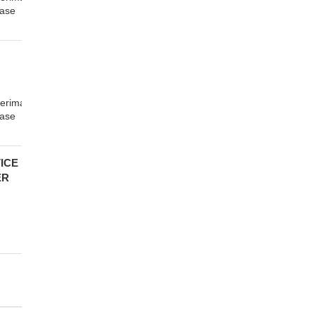
case
erima
case
ICE
ER