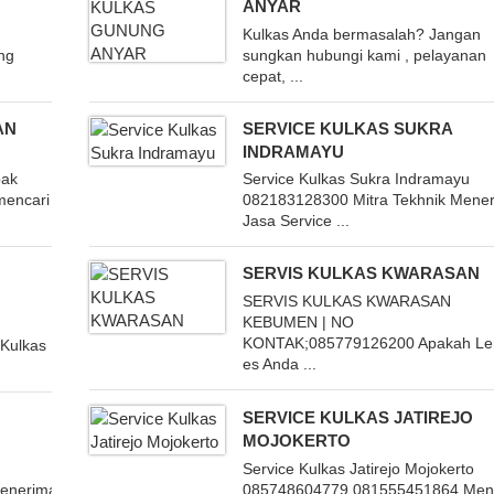
ANYAR
Kulkas Anda bermasalah? Jangan
ng
sungkan hubungi kami , pelayanan
cepat, ...
AN
SERVICE KULKAS SUKRA
INDRAMAYU
bak
Service Kulkas Sukra Indramayu
mencari
082183128300 Mitra Tekhnik Mene
Jasa Service ...
SERVIS KULKAS KWARASAN
SERVIS KULKAS KWARASAN
KEBUMEN | NO
KONTAK;085779126200 Apakah Le
 Kulkas
es Anda ...
SERVICE KULKAS JATIREJO
MOJOKERTO
Service Kulkas Jatirejo Mojokerto
enerima
085748604779,081555451864 Men