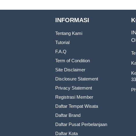
INFORMASI
K
I
Tentang Kami
O
Tutorial
F.A.Q
Te
Term of Condition
Ka
Site Disclaimer
Ke
Disclosure Statement
33
Privacy Statement
Ph
Registrasi Member
Daftar Tempat Wisata
Daftar Brand
Daftar Pusat Perbelanjaan
Daftar Kota