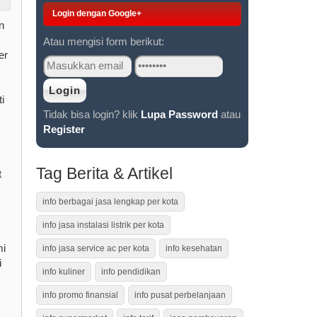
Login dengan Google+
n
Atau mengisi form berikut:
er
i
Tidak bisa login? klik
Lupa Password
atau
Register
Tag Berita & Artikel
t
info berbagai jasa lengkap per kota
info jasa instalasi listrik per kota
mi
info jasa service ac per kota
info kesehatan
i
info kuliner
info pendidikan
info promo finansial
info pusat perbelanjaan