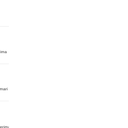
rima
mari
erima