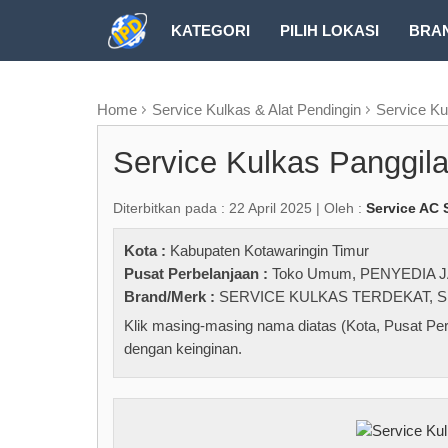
KATEGORI
PILIH LOKASI
BRA
RUBRIK FREEZEPAGE
Home
Service Kulkas & Alat Pendingin
Service Ku
Service Kulkas Panggila
Diterbitkan pada : 22 April 2025 | Oleh :
Service AC 
Kota :
Kabupaten Kotawaringin Timur
Pusat Perbelanjaan :
Toko Umum
,
PENYEDIA 
Brand/Merk :
SERVICE KULKAS TERDEKAT
,
S
Klik masing-masing nama diatas (Kota, Pusat Per
dengan keinginan.