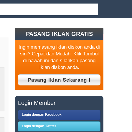
PASANG IKLAN GRATIS
Ingin memasang iklan diskon anda di
sini? Cepat dan Mudah. Klik Tombol
di bawah ini dan silahkan pasang
iklan diskon anda.
Login Member
Login dengan Facebook
Login dengan Twitter