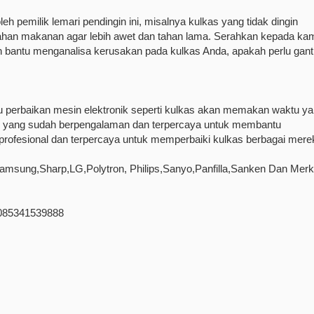
 pemilik lemari pendingin ini, misalnya kulkas yang tidak dingin
ahan makanan agar lebih awet dan tahan lama. Serahkan kepada ka
n bantu menganalisa kerusakan pada kulkas Anda, apakah perlu gant
u perbaikan mesin elektronik seperti kulkas akan memakan waktu y
isi yang sudah berpengalaman dan terpercaya untuk membantu
rofesional dan terpercaya untuk memperbaiki kulkas berbagai mere
Samsung,Sharp,LG,Polytron, Philips,Sanyo,Panfilla,Sanken Dan Merk
85341539888