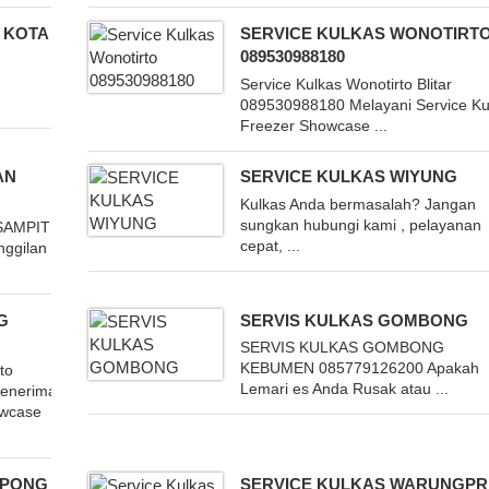
 KOTA
SERVICE KULKAS WONOTIRT
089530988180
i
Service Kulkas Wonotirto Blitar
089530988180 Melayani Service Ku
Freezer Showcase ...
AN
SERVICE KULKAS WIYUNG
Kulkas Anda bermasalah? Jangan
sungkan hubungi kami , pelayanan
SAMPIT
cepat, ...
nggilan
G
SERVIS KULKAS GOMBONG
SERVIS KULKAS GOMBONG
KEBUMEN 085779126200 Apakah
to
Lemari es Anda Rusak atau ...
enerima
owcase
RPONG
SERVICE KULKAS WARUNGPR