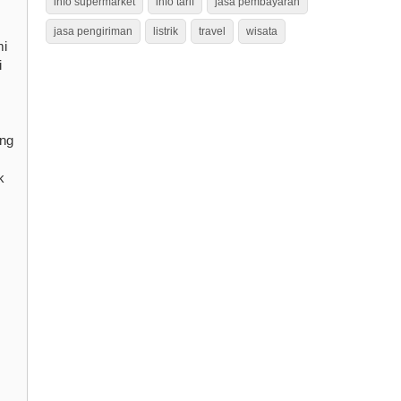
info supermarket
info tarif
jasa pembayaran
jasa pengiriman
listrik
travel
wisata
mi
i
ang
k