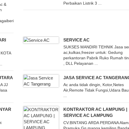
Perbaikan Listrik 3 ...
c &
n
gaiberikut:
ARI
SERVICE AC
SUKSES MANDIRI TEHNIK Jasa ser
ac,kulkas,freezer untuk: Gedung
 KOTA
perkantoran Pabrik Ruko Rumah tin
, DLL Pelayanan ...
..
UTARA
JASA SERVICE AC TANGERAN
A JJ
Ac anda tidak dingin, Kotor,Netes
Jasa
Air,Remote Tidak Fungsi,Udara Bau
...
ANYAR
KONTRAKTOR AC LAMPUNG |
SERVICE AC LAMPUNG
i
CV.BINTANG ARDA PERDANA Alamat
Pramuka Gg manga,kemiling Banda