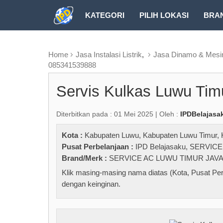
KATEGORI
PILIH LOKASI
BRA
RUBRIK FREEZEPAGE
Home
Jasa Instalasi Listrik
,
Jasa Dinamo & Mesin 
085341539888
Servis Kulkas Luwu Ti
Diterbitkan pada : 01 Mei 2025 | Oleh :
IPDBelajasa
Kota :
Kabupaten Luwu
,
Kabupaten Luwu Timur
,
Pusat Perbelanjaan :
IPD Belajasaku
,
SERVICE
Brand/Merk :
SERVICE AC LUWU TIMUR JAVA
Klik masing-masing nama diatas (Kota, Pusat Per
dengan keinginan.