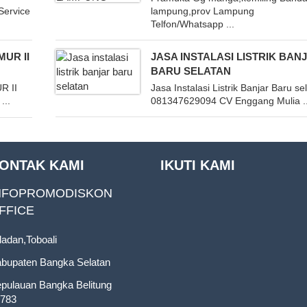
Service
lampung,prov Lampung
Telfon/Whatsapp ...
MUR II
JASA INSTALASI LISTRIK BAN
BARU SELATAN
R II
Jasa Instalasi Listrik Banjar Baru se
..
081347629094 CV Enggang Mulia ..
ONTAK KAMI
IKUTI KAMI
NFOPROMODISKON
FFICE
ladan,Toboali
bupaten Bangka Selatan
pulauan Bangka Belitung
783