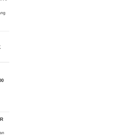
ang
k
00
UR
an