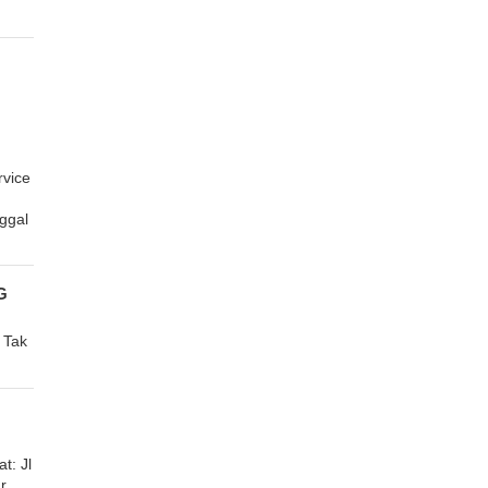
vice
ggal
G
 Tak
: Jl
r