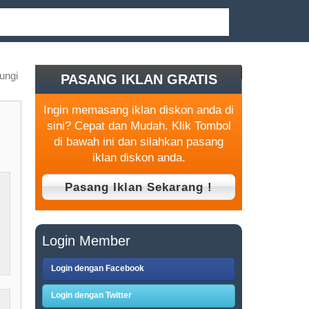
ungi
PASANG IKLAN GRATIS
Ingin memasang iklan diskon anda di
sini? Cepat dan Mudah. Klik Tombol
di bawah ini dan silahkan pasang
iklan diskon anda.
Login Member
Login dengan Facebook
Login dengan Twitter