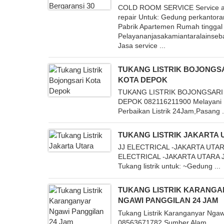
COLD ROOM SERVICE Service a
repair Untuk: Gedung perkantora
Pabrik Apartemen Rumah tinggal
Pelayananjasakamiantaralainseba
Jasa service ...
TUKANG LISTRIK BOJONGS
KOTA DEPOK
TUKANG LISTRIK BOJONGSARI
DEPOK 082116211900 Melayani
Perbaikan Listrik 24Jam,Pasang .
TUKANG LISTRIK JAKARTA 
JJ ELECTRICAL -JAKARTA UTAR
ELECTRICAL -JAKARTA UTARA 
Tukang listrik untuk: ~Gedung ...
TUKANG LISTRIK KARANG
NGAWI PANGGILAN 24 JAM
Tukang Listrik Karanganyar Ngaw
08563671782 Sumber Alam