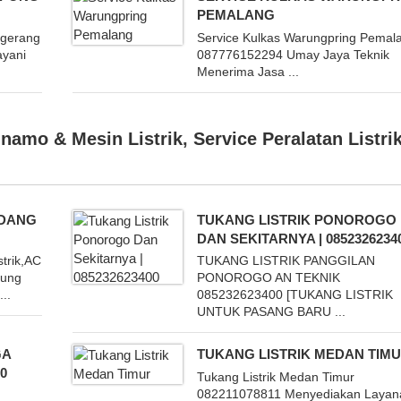
PEMALANG
ngerang
Service Kulkas Warungpring Pemal
ayani
087776152294 Umay Jaya Teknik
Menerima Jasa ...
inamo & Mesin Listrik
,
Service Peralatan Listri
ADANG
TUKANG LISTRIK PONOROGO
DAN SEKITARNYA | 0852326234
trik,AC
TUKANG LISTRIK PANGGILAN
dung
PONOROGO AN TEKNIK
..
085232623400 [TUKANG LISTRIK
UNTUK PASANG BARU ...
GA
TUKANG LISTRIK MEDAN TIM
0
Tukang Listrik Medan Timur
082211078811 Menyediakan Layan