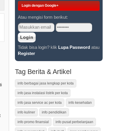
Login dengan Google+
Atau mengisi form berikut:
Tidak bisa login? klik
Lupa Password
atau
Register
Tag Berita & Artikel
info berbagai jasa lengkap per kota
i
info jasa instalasi listrik per kota
info jasa service ac per kota
info kesehatan
info kuliner
info pendidikan
t
info promo finansial
info pusat perbelanjaan