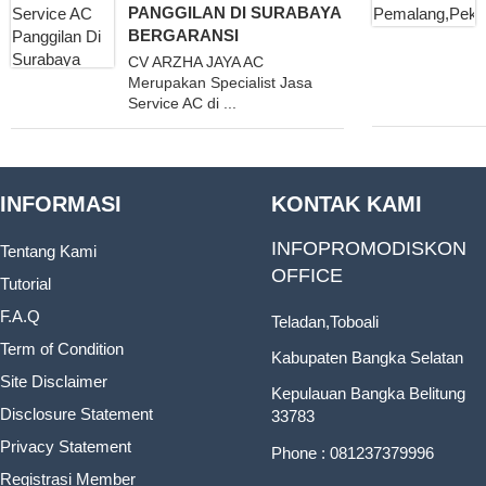
PANGGILAN DI SURABAYA
BERGARANSI
CV ARZHA JAYA AC
Merupakan Specialist Jasa
Service AC di ...
INFORMASI
KONTAK KAMI
INFOPROMODISKON
Tentang Kami
OFFICE
Tutorial
F.A.Q
Teladan,Toboali
Term of Condition
Kabupaten Bangka Selatan
Site Disclaimer
Kepulauan Bangka Belitung
Disclosure Statement
33783
Privacy Statement
Phone : 081237379996
Registrasi Member