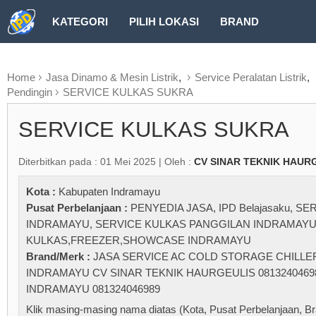
KATEGORI
PILIH LOKASI
BRAND
RUBRIK FREEZEPAGE
Home
Jasa Dinamo & Mesin Listrik
,
Service Peralatan Listrik
,
Pendingin
SERVICE KULKAS SUKRA
SERVICE KULKAS SUKRA
Diterbitkan pada : 01 Mei 2025 | Oleh :
CV SINAR TEKNIK HAUR
Kota :
Kabupaten Indramayu
Pusat Perbelanjaan :
PENYEDIA JASA
,
IPD Belajasaku
,
SER
INDRAMAYU
,
SERVICE KULKAS PANGGILAN INDRAMAY
KULKAS,FREEZER,SHOWCASE INDRAMAYU
Brand/Merk :
JASA SERVICE AC COLD STORAGE CHILLE
INDRAMAYU CV SINAR TEKNIK HAURGEULIS 0813240469
INDRAMAYU 081324046989
Klik masing-masing nama diatas (Kota, Pusat Perbelanjaan, Br