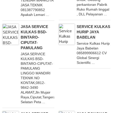
TENGAH MAHKOTA
perkantoran Pabrik
JASA TEKNIK
Ruko Rumah tinggal
081387790852
, DLL Pelayanan ...
Apakah Lemari ...
JASA SERVICE
SERVICE KULKAS
KULKAS BSD-
HURIP JAYA
BINTARO-
BABELAN
CIPUTAT-
Service Kulkas Hurip
PAMULANG
Jaya Babelan
085899906612 CV
JASA SERVICE
Global Sinergi
KULKAS BSD-
Scientific ...
BINTARO-CIPUTAT-
PAMULANG
LINGGO MANDIRI
TEKNIK NO
KONTAK;0812-
9842-3490
ALAMAT;Jln Mujair
Raya,Ciputat,Tangerang
Selatan Peta ...