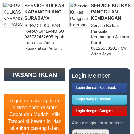
SERVICE KULKAS
SERVICE KULKAS
KARANGPILANG
PANGGILAN
SURABAYA
KEMBANGAN
SERVICE KULKAS
Service Kulkas
KARANGPILANG SURABAYA
Panggilan
085732452605 Apakah
Kembangan Jakarta
Lemari es Anda
Barat
Rusak atau Perlu ...
081255332017 CV
Arfan Jaya ...
PASANG IKLAN
Login Member
GRATIS
Login dengan Facebook
Login dengan Twitter
Ingin memasang iklan
diskon anda di sini?
Login dengan Google+
Cepat dan Mudah. Klik
Tombol di bawah ini dan
Atau mengisi form berikut:
silahkan pasang iklan