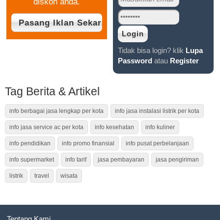
diskon anda.
Tidak bisa login? klik
Lupa
Password
atau
Register
Tag Berita & Artikel
info berbagai jasa lengkap per kota
info jasa instalasi listrik per kota
info jasa service ac per kota
info kesehatan
info kuliner
info pendidikan
info promo finansial
info pusat perbelanjaan
info supermarket
info tarif
jasa pembayaran
jasa pengiriman
listrik
travel
wisata
Tentang Kami