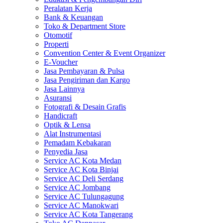
Peralatan Kerja
Bank & Keuangan
Toko & Department Store
Otomotif
Properti
Convention Center & Event Organizer
E-Voucher
Jasa Pembayaran & Pulsa
Jasa Pengiriman dan Kargo
Jasa Lainnya
Asuransi
Fotografi & Desain Grafis
Handicraft
Optik & Lensa
Alat Instrumentasi
Pemadam Kebakaran
Penyedia Jasa
Service AC Kota Medan
Service AC Kota Binjai
Service AC Deli Serdang
Service AC Jombang
Service AC Tulungagung
Service AC Manokwari
Service AC Kota Tangerang