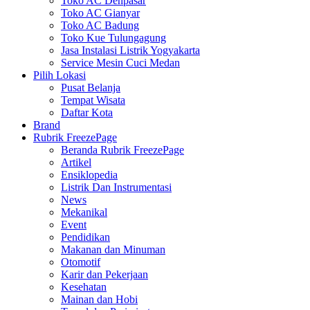
Toko AC Denpasar
Toko AC Gianyar
Toko AC Badung
Toko Kue Tulungagung
Jasa Instalasi Listrik Yogyakarta
Service Mesin Cuci Medan
Pilih Lokasi
Pusat Belanja
Tempat Wisata
Daftar Kota
Brand
Rubrik FreezePage
Beranda Rubrik FreezePage
Artikel
Ensiklopedia
Listrik Dan Instrumentasi
News
Mekanikal
Event
Pendidikan
Makanan dan Minuman
Otomotif
Karir dan Pekerjaan
Kesehatan
Mainan dan Hobi