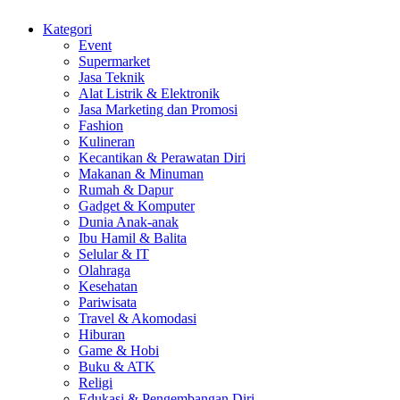
Kategori
Event
Supermarket
Jasa Teknik
Alat Listrik & Elektronik
Jasa Marketing dan Promosi
Fashion
Kulineran
Kecantikan & Perawatan Diri
Makanan & Minuman
Rumah & Dapur
Gadget & Komputer
Dunia Anak-anak
Ibu Hamil & Balita
Selular & IT
Olahraga
Kesehatan
Pariwisata
Travel & Akomodasi
Hiburan
Game & Hobi
Buku & ATK
Religi
Edukasi & Pengembangan Diri