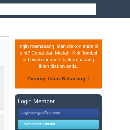
PASANG IKLAN GRATIS
Ingin memasang iklan diskon anda di
sini? Cepat dan Mudah. Klik Tombol
di bawah ini dan silahkan pasang
iklan diskon anda.
Login Member
Login dengan Facebook
Login dengan Twitter