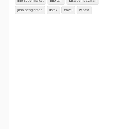
info supermarket
info tarif
jasa pembayaran
jasa pengiriman
listrik
travel
wisata