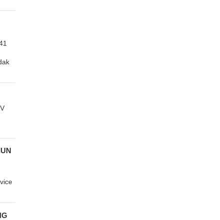
41
dak
CV
IUN
vice
NG