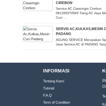
CIREBON
Service AC Ciwaringin Cirebon
081399370949 Tiang AC Jaya Me
Cuci ...
SERVIS AC,KULKAS,MESIN 
PADANG
AGUNG SERVICE Merupakan Spec
Jasa Service AC di PADANG Yang 
INFORMASI
K
I
Tentang Kami
O
Tutorial
F.A.Q
Te
Term of Condition
Ka