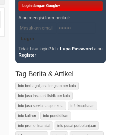
Login dengan Google+
Atau mengisi form berikut:
Tidak bisa login? klik
Lupa Password
atau
Register
Tag Berita & Artikel
info berbagai jasa lengkap per kota
info jasa instalasi listrik per kota
info jasa service ac per kota
info kesehatan
info kuliner
info pendidikan
info promo finansial
info pusat perbelanjaan