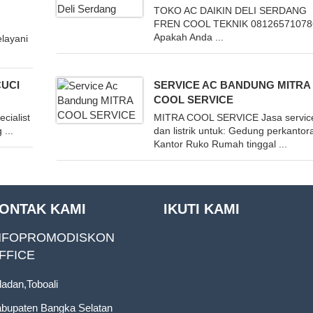
TOKO AC DAIKIN DELI SERDANG
FREN COOL TEKNIK 08126571078
Apakah Anda ...
layani
CUCI
SERVICE AC BANDUNG MITRA
COOL SERVICE
ialist
MITRA COOL SERVICE Jasa servic
...
dan listrik untuk: Gedung perkantor
Kantor Ruko Rumah tinggal ...
ONTAK KAMI
IKUTI KAMI
NFOPROMODISKON
FFICE
ladan,Toboali
bupaten Bangka Selatan