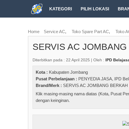
KATEGORI
PILIH LOKASI
BRA
RUBRIK FREEZEPAGE
Home
Service AC
,
Toko Spare Part AC
,
Toko 
SERVIS AC JOMBANG
Diterbitkan pada : 22 April 2025 | Oleh :
IPD Belajas
Kota :
Kabupaten Jombang
Pusat Perbelanjaan :
PENYEDIA JASA
,
IPD Bel
Brand/Merk :
SERVIS AC JOMBANG BERKAH 
Klik masing-masing nama diatas (Kota, Pusat Per
dengan keinginan.