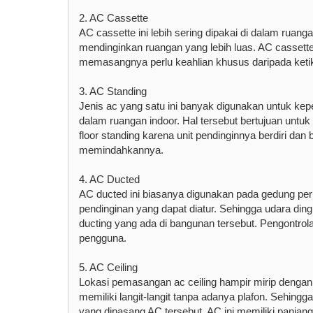
2. AC Cassette
AC cassette ini lebih sering dipakai di dalam ruan
mendinginkan ruangan yang lebih luas. AC cassett
memasangnya perlu keahlian khusus daripada keti
3. AC Standing
Jenis ac yang satu ini banyak digunakan untuk kepe
dalam ruangan indoor. Hal tersebut bertujuan untu
floor standing karena unit pendinginnya berdiri da
memindahkannya.
4. AC Ducted
AC ducted ini biasanya digunakan pada gedung per
pendinginan yang dapat diatur. Sehingga udara ding
ducting yang ada di bangunan tersebut. Pengontrol
pengguna.
5. AC Ceiling
Lokasi pemasangan ac ceiling hampir mirip dengan
memiliki langit-langit tanpa adanya plafon. Sehin
yang dipasang AC tersebut. AC ini memiliki panjang p