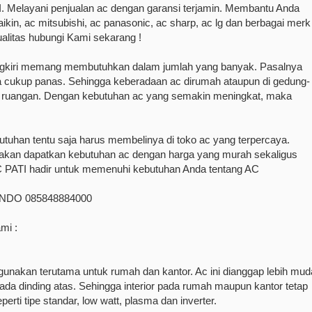
TI. Melayani penjualan ac dengan garansi terjamin. Membantu Anda
kin, ac mitsubishi, ac panasonic, ac sharp, ac lg dan berbagai merk
alitas hubungi Kami sekarang !
ungkiri memang membutuhkan dalam jumlah yang banyak. Pasalnya
ra cukup panas. Sehingga keberadaan ac dirumah ataupun di gedung-
gin ruangan. Dengan kebutuhan ac yang semakin meningkat, maka
tuhan tentu saja harus membelinya di toko ac yang terpercaya.
 akan dapatkan kebutuhan ac dengan harga yang murah sekaligus
C PATI hadir untuk memenuhi kebutuhan Anda tentang AC
NDO 085848884000
mi :
gunakan terutama untuk rumah dan kantor. Ac ini dianggap lebih mu
da dinding atas. Sehingga interior pada rumah maupun kantor tetap
perti tipe standar, low watt, plasma dan inverter.