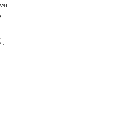
KAH
...
A
T;