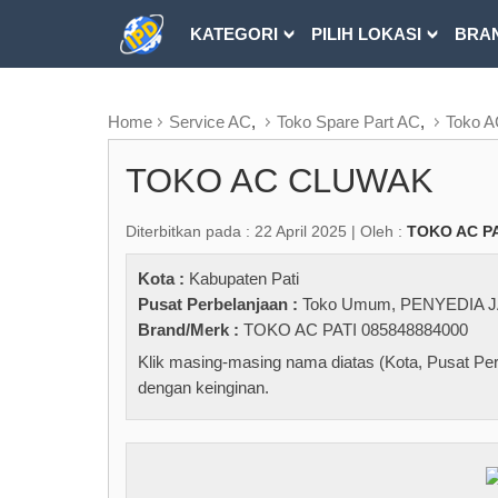
KATEGORI
PILIH LOKASI
BRA
RUBRIK FREEZEPAGE
Home
Service AC
,
Toko Spare Part AC
,
Toko 
TOKO AC CLUWAK
Diterbitkan pada : 22 April 2025 | Oleh :
TOKO AC P
Kota :
Kabupaten Pati
Pusat Perbelanjaan :
Toko Umum
,
PENYEDIA 
Brand/Merk :
TOKO AC PATI 085848884000
Klik masing-masing nama diatas (Kota, Pusat Per
dengan keinginan.