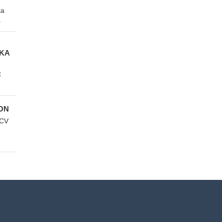
ta
.
GKA
C
ON
 CV