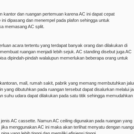
gan kantor dan ruangan pertemuan karena AC ini dapat cepat
e ini dipasang dan menempel pada plafon sehingga untuk
ka memasang AC split.
rluan acara tertentu yang terdapat banyak orang dan dilakukan di
k membuat ruangan menjadi lebih sejuk. AC standing disebut juga AC
n bisa dipindah-pindah walalupun memerlukan beberapa orang untuk
kantoran, mall, rumah sakit, pabrik yang memang membutuhkan jalu
in yang dibutuhkan pada ruangan tersebut dapat disalurkan melalui ja
an suhu udara dapat dilakukan pada satu titik sehingga memudahkan
 jenis AC cassette. Namun AC ceiling digunakan pada ruangan yang
gga jika menggunakan AC ini maka akan terlihat menyatu dengan ruang
ipa yang lebih tinggi dan memiliki efisiensi tinggi.