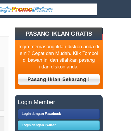
PASANG IKLAN GRATIS
Ingin memasang iklan diskon anda di
sini? Cepat dan Mudah. Klik Tombol
di bawah ini dan silahkan pasang
iklan diskon anda.
Login Member
Login dengan Facebook
Login dengan Twitter