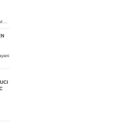
 ...
EN
ayani
UCI
C