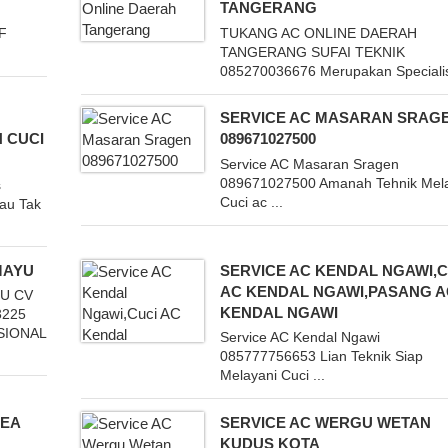
TANGERANG
F
TUKANG AC ONLINE DAERAH
TANGERANG SUFAI TEKNIK
085270036676 Merupakan Specialist
SERVICE AC MASARAN SRAG
 CUCI
089671027500
Service AC Masaran Sragen
089671027500 Amanah Tehnik Mel
s
Cuci ac ...
Bau Tak
MAYU
SERVICE AC KENDAL NGAWI,C
AC KENDAL NGAWI,PASANG A
YU CV
KENDAL NGAWI
3225
SIONAL
Service AC Kendal Ngawi
085777756653 Lian Teknik Siap
Melayani Cuci ...
DEA
SERVICE AC WERGU WETAN
KUDUS KOTA