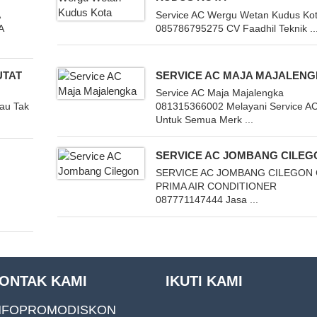
A
Service AC Wergu Wetan Kudus Ko
A
085786795275 CV Faadhil Teknik ..
UTAT
SERVICE AC MAJA MAJALEN
Service AC Maja Majalengka
Bau Tak
081315366002 Melayani Service A
Untuk Semua Merk ...
SERVICE AC JOMBANG CILEG
SERVICE AC JOMBANG CILEGON
PRIMA AIR CONDITIONER
087771147444 Jasa ...
ONTAK KAMI
IKUTI KAMI
NFOPROMODISKON