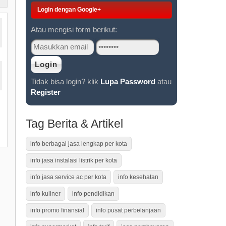
Login dengan Google+
Atau mengisi form berikut:
Tidak bisa login? klik
Lupa Password
atau
Register
Tag Berita & Artikel
info berbagai jasa lengkap per kota
info jasa instalasi listrik per kota
info jasa service ac per kota
info kesehatan
info kuliner
info pendidikan
info promo finansial
info pusat perbelanjaan