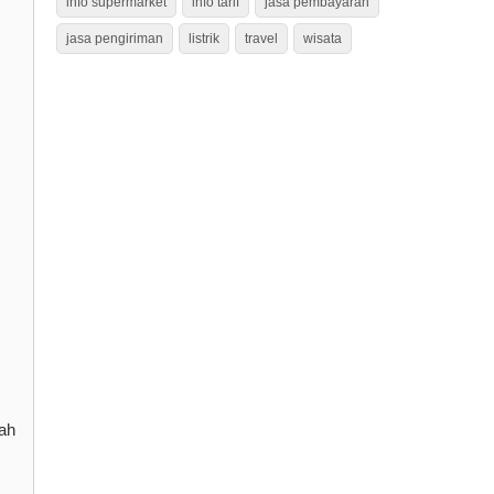
info supermarket
info tarif
jasa pembayaran
jasa pengiriman
listrik
travel
wisata
dah