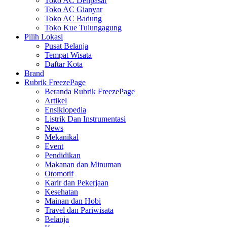
Toko AC Denpasar
Toko AC Gianyar
Toko AC Badung
Toko Kue Tulungagung
Pilih Lokasi
Pusat Belanja
Tempat Wisata
Daftar Kota
Brand
Rubrik FreezePage
Beranda Rubrik FreezePage
Artikel
Ensiklopedia
Listrik Dan Instrumentasi
News
Mekanikal
Event
Pendidikan
Makanan dan Minuman
Otomotif
Karir dan Pekerjaan
Kesehatan
Mainan dan Hobi
Travel dan Pariwisata
Belanja