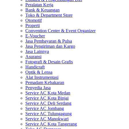
Peralatan Kerja
Bank & Keuangan
Toko & Department Store
Otomotif
Properti
Convention Center & Event Organizer
E-Voucher
Jasa Pembayaran & Pulsa
Jasa Pengiriman dan Kargo
Jasa Lainnya
Asuransi
Fotografi & Desain Grafis
Handicraft
Optik & Lensa
Alat Instrumentasi
Pemadam Kebakaran
Penyedia Jasa
Service AC Kota Medan
Service AC Kota Binjai
Service AC Deli Serdang
Service AC Jombang
Service AC Tulungagung
Service AC Manokwari
Service AC Kota Tangerang