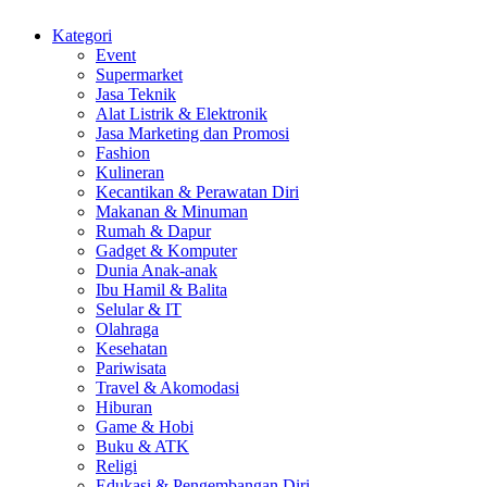
Kategori
Event
Supermarket
Jasa Teknik
Alat Listrik & Elektronik
Jasa Marketing dan Promosi
Fashion
Kulineran
Kecantikan & Perawatan Diri
Makanan & Minuman
Rumah & Dapur
Gadget & Komputer
Dunia Anak-anak
Ibu Hamil & Balita
Selular & IT
Olahraga
Kesehatan
Pariwisata
Travel & Akomodasi
Hiburan
Game & Hobi
Buku & ATK
Religi
Edukasi & Pengembangan Diri