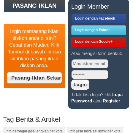
PASANG IKLAN
Login Member
GRATIS
Login dengan Facebook
Login dengan Twitter
Ingin memasang iklan
diskon anda di sini?
Login dengan Google+
Cepat dan Mudah. Klik
Tombol di bawah ini dan
Atau mengisi form berikut:
silahkan pasang iklan
diskon anda.
Tidak bisa login? klik
Lupa
Password
atau
Register
Tag Berita & Artikel
info berbagai jasa lengkap per kota
info jasa instalasi listrik per kota