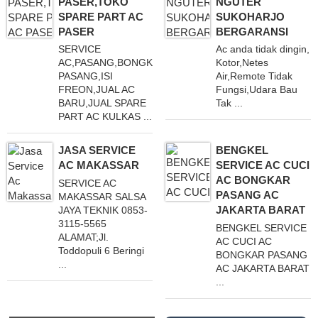
PASER,TOKO
NGUTER
SPARE PART AC
SUKOHARJO
PASER
BERGARANSI
SERVICE
Ac anda tidak dingin,
AC,PASANG,BONGKAR
Kotor,Netes
PASANG,ISI
Air,Remote Tidak
FREON,JUAL AC
Fungsi,Udara Bau
BARU,JUAL SPARE
Tak ...
PART AC KULKAS ...
JASA SERVICE
BENGKEL
AC MAKASSAR
SERVICE AC CUCI
AC BONGKAR
SERVICE AC
PASANG AC
MAKASSAR SALSA
JAKARTA BARAT
JAYA TEKNIK 0853-
3115-5565
BENGKEL SERVICE
ALAMAT;Jl.
AC CUCI AC
Toddopuli 6 Beringi
BONGKAR PASANG
...
AC JAKARTA BARAT
...