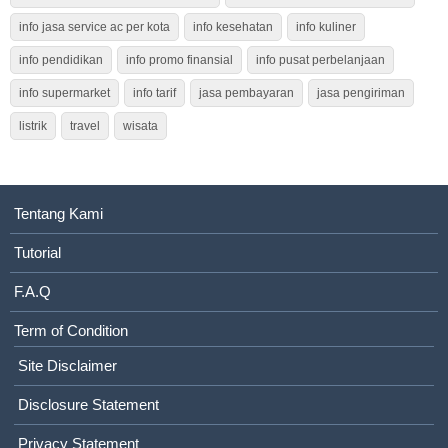
info jasa service ac per kota
info kesehatan
info kuliner
info pendidikan
info promo finansial
info pusat perbelanjaan
info supermarket
info tarif
jasa pembayaran
jasa pengiriman
listrik
travel
wisata
Tentang Kami
Tutorial
F.A.Q
Term of Condition
Site Disclaimer
Disclosure Statement
Privacy Statement