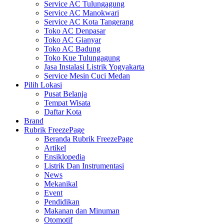
Service AC Tulungagung
Service AC Manokwari
Service AC Kota Tangerang
Toko AC Denpasar
Toko AC Gianyar
Toko AC Badung
Toko Kue Tulungagung
Jasa Instalasi Listrik Yogyakarta
Service Mesin Cuci Medan
Pilih Lokasi
Pusat Belanja
Tempat Wisata
Daftar Kota
Brand
Rubrik FreezePage
Beranda Rubrik FreezePage
Artikel
Ensiklopedia
Listrik Dan Instrumentasi
News
Mekanikal
Event
Pendidikan
Makanan dan Minuman
Otomotif