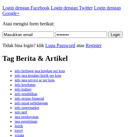
Login dengan Facebook
Login dengan Twitter
Login dengan
Google+
Atau mengisi form berikut:
Tidak bisa login? klik
Lupa Password
atau
Register
Tag Berita & Artikel
info berbagai jasa lengkap per kota
info jasa instalasi listrik per kota
info jasa service ac per kota
info kesehatan
info kuliner
info pendidikan
info promo finansial
info pusat perbelanjaan
info supermarket
info tarif
jasa pembayaran
jasa pengiriman
listrik
travel
wisata