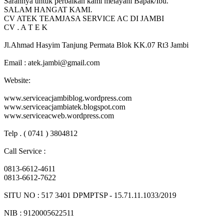
Sarannya untuk perbaikan kami melayani Bapak/Ibu.
SALAM HANGAT KAMI.
CV ATEK TEAMJASA SERVICE AC DI JAMBI
CV . A T E K
Jl.Ahmad Hasyim Tanjung Permata Blok KK.07 Rt3 Jambi
Email : atek.jambi@gmail.com
Website:
www.serviceacjambiblog.wordpress.com
www.serviceacjambiatek.blogspot.com
www.serviceacweb.wordpress.com
Telp . ( 0741 ) 3804812
Call Service :
0813-6612-4611
0813-6612-7622
SITU NO : 517 3401 DPMPTSP - 15.71.11.1033/2019
NIB : 9120005622511