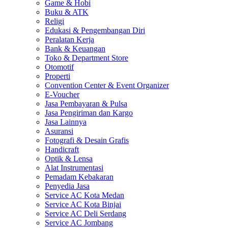
Game & Hobi
Buku & ATK
Religi
Edukasi & Pengembangan Diri
Peralatan Kerja
Bank & Keuangan
Toko & Department Store
Otomotif
Properti
Convention Center & Event Organizer
E-Voucher
Jasa Pembayaran & Pulsa
Jasa Pengiriman dan Kargo
Jasa Lainnya
Asuransi
Fotografi & Desain Grafis
Handicraft
Optik & Lensa
Alat Instrumentasi
Pemadam Kebakaran
Penyedia Jasa
Service AC Kota Medan
Service AC Kota Binjai
Service AC Deli Serdang
Service AC Jombang