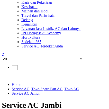
Karir dan Pekerjaan
Kesehatan
Mainan dan Hobi
Travel dan Pariwisata
Belanja
Keuangan
Layanan Jasa Listrik, AC dan Lainnya
IPD Belajasaku Academy
Hortikultura
Sedekah 365
Service AC Terdekat Anda
Z
Home
Service AC
,
Toko Spare Part AC
,
Toko AC
Service AC Jambi
Service AC Jambi