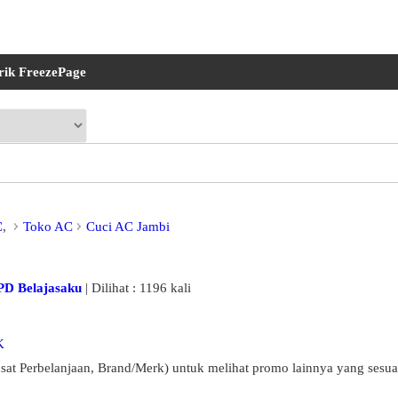
rik FreezePage
C
,
Toko AC
Cuci AC Jambi
PD Belajasaku
| Dilihat : 1196 kali
K
sat Perbelanjaan, Brand/Merk) untuk melihat promo lainnya yang sesua