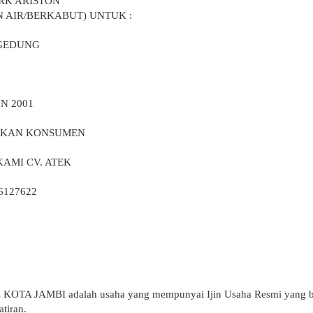
RK ARISTON
N AIR/BERKABUT) UNTUK :
GEDUNG
N 2001
ASKAN KONSUMEN
AMI CV. ATEK
6127622
A JAMBI adalah usaha yang mempunyai Ijin Usaha Resmi yang bis
tiran.