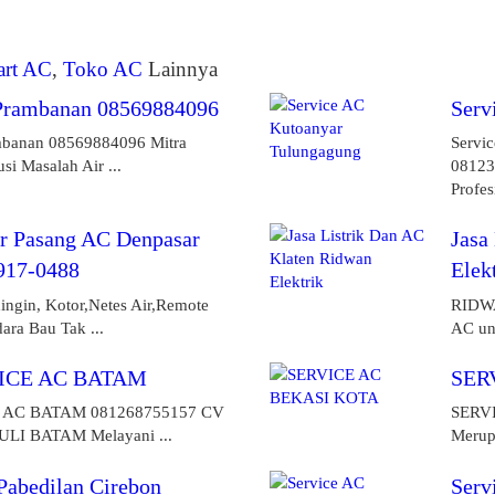
art AC
,
Toko AC
Lainnya
 Prambanan 08569884096
Serv
mbanan 08569884096 Mitra
Servi
si Masalah Air ...
08123
Profes
r Pasang AC Denpasar
Jasa
917-0488
Elek
ingin, Kotor,Netes Air,Remote
RIDWA
ara Bau Tak ...
AC un
ICE AC BATAM
SER
 AC BATAM 081268755157 CV
SERV
I BATAM Melayani ...
Merupa
Pabedilan Cirebon
Serv