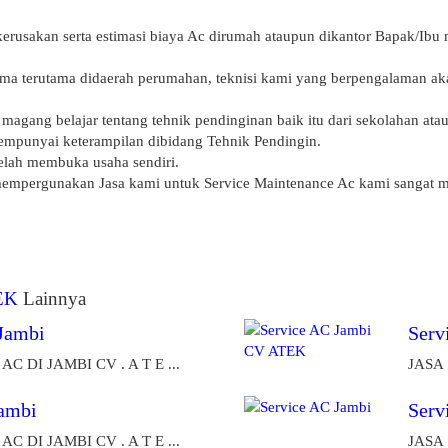
kerusakan serta estimasi biaya Ac dirumah ataupun dikantor Bapak/Ibu 
ma terutama didaerah perumahan, teknisi kami yang berpengalaman ak
agang belajar tentang tehnik pendinginan baik itu dari sekolahan atau
empunyai keterampilan dibidang Tehnik Pendingin.
telah membuka usaha sendiri.
mempergunakan Jasa kami untuk Service Maintenance Ac kami sangat m
EK
Lainnya
Jambi
Serv
C DI JAMBI CV . A T E ...
JASA 
ambi
Serv
C DI JAMBI CV . A T E ...
JASA 