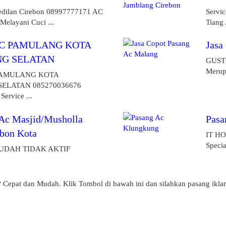
edilan Cirebon 08997777171 AC
Servi
Melayani Cuci ...
Tiang 
AC PAMULANG KOTA
Jasa
G SELATAN
GUST
Merupa
PAMULANG KOTA
ELATAN 085270036676
Service ...
 Ac Masjid/Musholla
Pasa
bon Kota
IT HO
Specia
UDAH TIDAK AKTIF
? Cepat dan Mudah. Klik Tombol di bawah ini dan silahkan pasang ikla