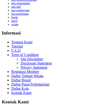
info supermarket
info tarif
jasa pembayaran
jasa pengiriman
listrik
travel
wisata
Informasi
Tentang Kami
Tutorial
F.A.Q
Term of Condition
Site Disclaimer
Disclosure Statement
Privacy Statement
Registrasi Member
Daftar Tempat Wisata
Daftar Brand
Daftar Pusat Perbelanjaan
Daftar Kota
Kontak Kami
Kontak Kami