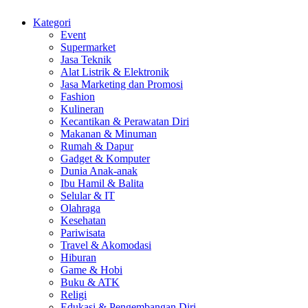
Kategori
Event
Supermarket
Jasa Teknik
Alat Listrik & Elektronik
Jasa Marketing dan Promosi
Fashion
Kulineran
Kecantikan & Perawatan Diri
Makanan & Minuman
Rumah & Dapur
Gadget & Komputer
Dunia Anak-anak
Ibu Hamil & Balita
Selular & IT
Olahraga
Kesehatan
Pariwisata
Travel & Akomodasi
Hiburan
Game & Hobi
Buku & ATK
Religi
Edukasi & Pengembangan Diri