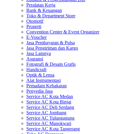
Peralatan Kerja
Bank & Keuangan
Toko & Department Store
Otomotif
Properti
Convention Center & Event Organizer
E-Voucher
Jasa Pembayaran & Pulsa
Jasa Pengiriman dan Kargo
Jasa Lainnya
Asuransi
Fotografi & Desain Grafis
Handicraft
Optik & Lensa
Alat Instrumentasi
Pemadam Kebakaran
Penyedia Jasa
Service AC Kota Medan
Service AC Kota Binjai
Service AC Deli Serdang
Service AC Jombang
Service AC Tulungagung
Service AC Manokwari
Service AC Kota Tangerang