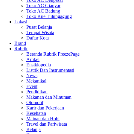
Toko AC Denpasar
Toko AC Gianyar
Toko AC Badung
Toko Kue Tulungagung
Lokasi
Pusat Belanja
Tempat Wisata
Daftar Kota
Brand
Rubrik
Beranda Rubrik FreezePage
Artikel
Ensiklopedia
Listrik Dan Instrumentasi
News
Mekanikal
Event
Pendidikan
Makanan dan Minuman
Otomotif
Karir dan Pekerjaan
Kesehatan
Mainan dan Hobi
Travel dan Pariwisata
Belanja