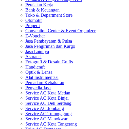
Peralatan Kerja
Bank & Keuangan
Toko & Department Store
Otomotif
Properti
Convention Center & Event Organizer
E-Voucher
Jasa Pembayaran & Pulsa
Jasa Pengiriman dan Kargo
Jasa Lainnya
Asuransi
Fotografi & Desain Grafis
Handicraft
Optik & Lensa
Alat Instrumentasi
Pemadam Kebakaran
Penyedia Jasa
Service AC Kota Medan
Service AC Kota Binjai
Service AC Deli Serdang
Service AC Jombang
Service AC Tulungagung
Service AC Manokwari
Service AC Kota Tangerang