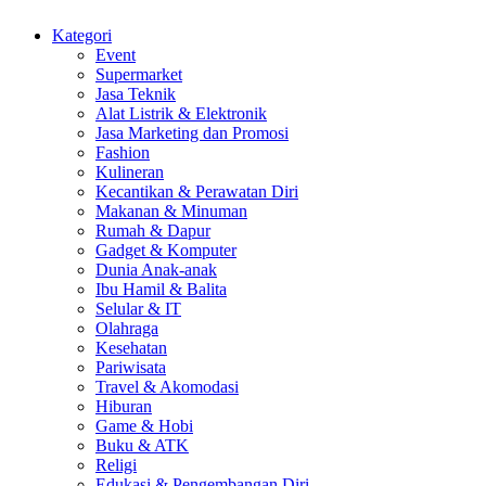
Kategori
Event
Supermarket
Jasa Teknik
Alat Listrik & Elektronik
Jasa Marketing dan Promosi
Fashion
Kulineran
Kecantikan & Perawatan Diri
Makanan & Minuman
Rumah & Dapur
Gadget & Komputer
Dunia Anak-anak
Ibu Hamil & Balita
Selular & IT
Olahraga
Kesehatan
Pariwisata
Travel & Akomodasi
Hiburan
Game & Hobi
Buku & ATK
Religi
Edukasi & Pengembangan Diri