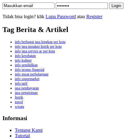
Tidak bisa login? klik
Lupa Password
atau
Register
Tag Berita & Artikel
info berbagai jasa lengkap per kota
info jasa instalasi listrik per kota
info jasa service ac per kota
info kesehatan
info kuliner
info pendidikan
info promo finansial
info pusat perbelanjaan
info supermarket
info tarif
jasa pembayaran
jasa pengiriman
listrik
travel
wisata
Informasi
Tentang Kami
Tutorial