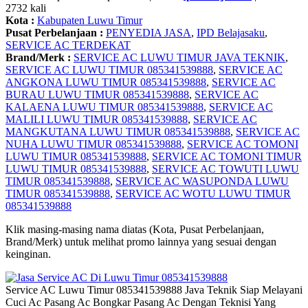
2732 kali
Kota :
Kabupaten Luwu Timur
Pusat Perbelanjaan :
PENYEDIA JASA
,
IPD Belajasaku
,
SERVICE AC TERDEKAT
Brand/Merk :
SERVICE AC LUWU TIMUR JAVA TEKNIK
,
SERVICE AC LUWU TIMUR 085341539888
,
SERVICE AC
ANGKONA LUWU TIMUR 085341539888
,
SERVICE AC
BURAU LUWU TIMUR 085341539888
,
SERVICE AC
KALAENA LUWU TIMUR 085341539888
,
SERVICE AC
MALILI LUWU TIMUR 085341539888
,
SERVICE AC
MANGKUTANA LUWU TIMUR 085341539888
,
SERVICE AC
NUHA LUWU TIMUR 085341539888
,
SERVICE AC TOMONI
LUWU TIMUR 085341539888
,
SERVICE AC TOMONI TIMUR
LUWU TIMUR 085341539888
,
SERVICE AC TOWUTI LUWU
TIMUR 085341539888
,
SERVICE AC WASUPONDA LUWU
TIMUR 085341539888
,
SERVICE AC WOTU LUWU TIMUR
085341539888
Klik masing-masing nama diatas (Kota, Pusat Perbelanjaan,
Brand/Merk) untuk melihat promo lainnya yang sesuai dengan
keinginan.
Service AC Luwu Timur 085341539888 Java Teknik Siap Melayani
Cuci Ac Pasang Ac Bongkar Pasang Ac Dengan Teknisi Yang