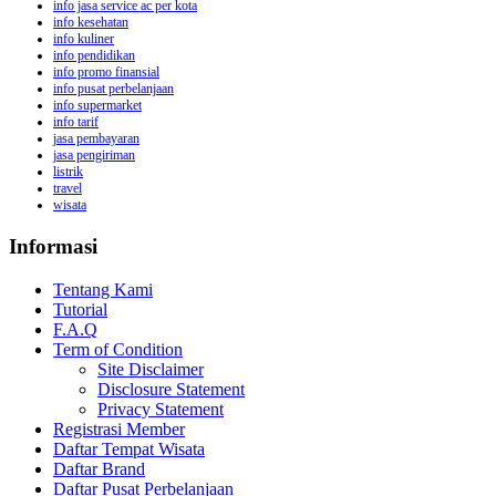
info jasa service ac per kota
info kesehatan
info kuliner
info pendidikan
info promo finansial
info pusat perbelanjaan
info supermarket
info tarif
jasa pembayaran
jasa pengiriman
listrik
travel
wisata
Informasi
Tentang Kami
Tutorial
F.A.Q
Term of Condition
Site Disclaimer
Disclosure Statement
Privacy Statement
Registrasi Member
Daftar Tempat Wisata
Daftar Brand
Daftar Pusat Perbelanjaan