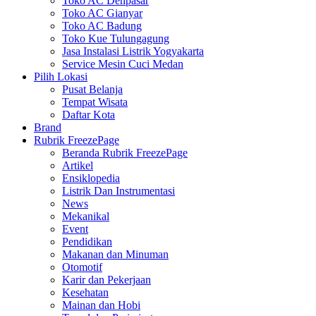
Toko AC Denpasar
Toko AC Gianyar
Toko AC Badung
Toko Kue Tulungagung
Jasa Instalasi Listrik Yogyakarta
Service Mesin Cuci Medan
Pilih Lokasi
Pusat Belanja
Tempat Wisata
Daftar Kota
Brand
Rubrik FreezePage
Beranda Rubrik FreezePage
Artikel
Ensiklopedia
Listrik Dan Instrumentasi
News
Mekanikal
Event
Pendidikan
Makanan dan Minuman
Otomotif
Karir dan Pekerjaan
Kesehatan
Mainan dan Hobi