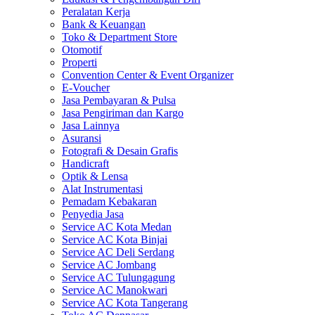
Peralatan Kerja
Bank & Keuangan
Toko & Department Store
Otomotif
Properti
Convention Center & Event Organizer
E-Voucher
Jasa Pembayaran & Pulsa
Jasa Pengiriman dan Kargo
Jasa Lainnya
Asuransi
Fotografi & Desain Grafis
Handicraft
Optik & Lensa
Alat Instrumentasi
Pemadam Kebakaran
Penyedia Jasa
Service AC Kota Medan
Service AC Kota Binjai
Service AC Deli Serdang
Service AC Jombang
Service AC Tulungagung
Service AC Manokwari
Service AC Kota Tangerang