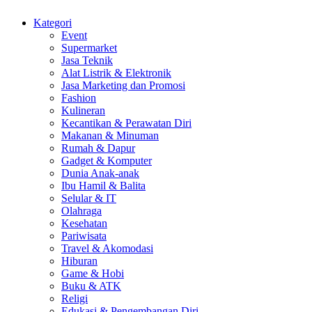
Kategori
Event
Supermarket
Jasa Teknik
Alat Listrik & Elektronik
Jasa Marketing dan Promosi
Fashion
Kulineran
Kecantikan & Perawatan Diri
Makanan & Minuman
Rumah & Dapur
Gadget & Komputer
Dunia Anak-anak
Ibu Hamil & Balita
Selular & IT
Olahraga
Kesehatan
Pariwisata
Travel & Akomodasi
Hiburan
Game & Hobi
Buku & ATK
Religi
Edukasi & Pengembangan Diri