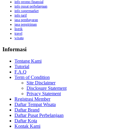
info promo finansial
info pusat perbelanjaan
info supermarket
info tarif
jasa pembayaran
jasa pengiriman
listrik
travel
wisata
Informasi
Tentang Kami
Tutorial
F.A.Q
Term of Condition
Site Disclaimer
Disclosure Statement
Privacy Statement
Registrasi Member
Daftar Tempat Wisata
Daftar Brand
Daftar Pusat Perbelanjaan
Daftar Kota
Kontak Kami