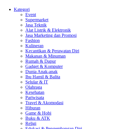
Kategori
Event
Supermarket
Jasa Teknik
Alat Listrik & Elektronik
Jasa Marketing dan Promosi
Fashion
Kulineran
Kecantikan & Perawatan Diri
Makanan & Minuman
Rumah & Dapur
Gadget & Komputer
Dunia Anak-anak
Ibu Hamil & Balita
Selular & IT
Olahraga
Kesehatan
Pariwisata
Travel & Akomodasi
Hiburan
Game & Hobi
Buku & ATK
Religi
Edukasi & Pengembangan Diri