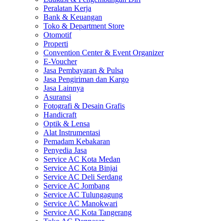
Peralatan Kerja
Bank & Keuangan
Toko & Department Store
Otomotif
Properti
Convention Center & Event Organizer
E-Voucher
Jasa Pembayaran & Pulsa
Jasa Pengiriman dan Kargo
Jasa Lainnya
Asuransi
Fotografi & Desain Grafis
Handicraft
Optik & Lensa
Alat Instrumentasi
Pemadam Kebakaran
Penyedia Jasa
Service AC Kota Medan
Service AC Kota Binjai
Service AC Deli Serdang
Service AC Jombang
Service AC Tulungagung
Service AC Manokwari
Service AC Kota Tangerang