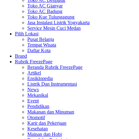
Toko AC Denpasar
Toko AC Gianyar
Toko AC Badung
Toko Kue Tulungagung
Jasa Instalasi Listrik Yogyakarta
Service Mesin Cuci Medan
Pilih Lokasi
Pusat Belanja
Tempat Wisata
Daftar Kota
Brand
Rubrik FreezePage
Beranda Rubrik FreezePage
Artikel
Ensiklopedia
Listrik Dan Instrumentasi
News
Mekanikal
Event
Pendidikan
Makanan dan Minuman
Otomotif
Karir dan Pekerjaan
Kesehatan
Mainan dan Hobi