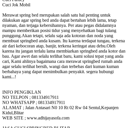
Cuci Jok Mobil
Merawat spring bed merupakan salah satu hal penting untuk
dilakukan agar spring bed anda dapat bertahan lebih lama, tetap
nyaman, dan terjaga kebersihannya. Per atau pegas didalamnya
mampu memberikan posisi tidur yang menyehatkan bagi tulang
punggung.Akan tetapi, selalu saja ada kotoran dan noda yang
membuat springbed anda kusam. Itu karena terdapat tungau, terkena
air dari kebocoran atap, banjir, terkena keringat atau debu.Oleh
karena itu jangan terlalu lama membiarkan springbed anda kotor dan
bau. Agar awet dan selalu terlihat baru, kami solusi tepat yang anda
cari, Kami ahlinya bagaimana cara merawat springbed rumah anda
agar selalu terlihat bersih, wangi dan terbebas dari kuman kuman
berbahaya yang dapat menimbulkan penyakit. segera hubungi
kami...!
INFO PENGIKLAN
NO TELPON ; 081334917911
NO WHATSAPP ; 081334917911
ALAMAT ; Jalan Antasari N0 10 Rt 02 Rw 04 Sentul,Kepanjen
Kidul,Blitar
WEB SITE ; www.adhijayasofa.com