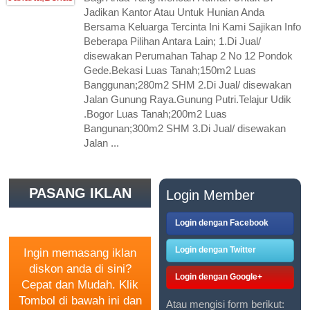
Jadikan Kantor Atau Untuk Hunian Anda
Bersama Keluarga Tercinta Ini Kami Sajikan Info
Beberapa Pilihan Antara Lain; 1.Di Jual/
disewakan Perumahan Tahap 2 No 12 Pondok
Gede.Bekasi Luas Tanah;150m2 Luas
Banggunan;280m2 SHM 2.Di Jual/ disewakan
Jalan Gunung Raya.Gunung Putri.Telajur Udik
.Bogor Luas Tanah;200m2 Luas
Bangunan;300m2 SHM 3.Di Jual/ disewakan
Jalan ...
PASANG IKLAN
Login Member
GRATIS
Login dengan Facebook
Login dengan Twitter
Ingin memasang iklan
diskon anda di sini?
Login dengan Google+
Cepat dan Mudah. Klik
Tombol di bawah ini dan
Atau mengisi form berikut: