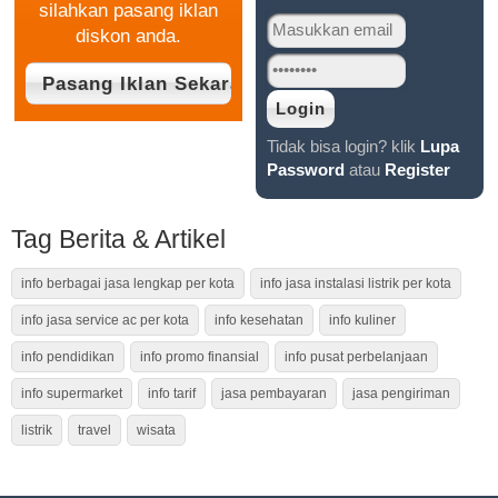
silahkan pasang iklan
diskon anda.
Tidak bisa login? klik
Lupa
Password
atau
Register
Tag Berita & Artikel
info berbagai jasa lengkap per kota
info jasa instalasi listrik per kota
info jasa service ac per kota
info kesehatan
info kuliner
info pendidikan
info promo finansial
info pusat perbelanjaan
info supermarket
info tarif
jasa pembayaran
jasa pengiriman
listrik
travel
wisata