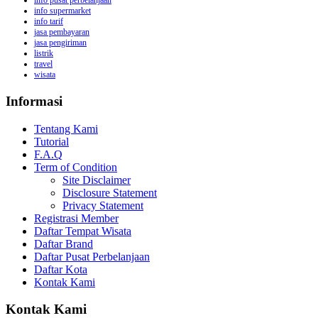
info pusat perbelanjaan
info supermarket
info tarif
jasa pembayaran
jasa pengiriman
listrik
travel
wisata
Informasi
Tentang Kami
Tutorial
F.A.Q
Term of Condition
Site Disclaimer
Disclosure Statement
Privacy Statement
Registrasi Member
Daftar Tempat Wisata
Daftar Brand
Daftar Pusat Perbelanjaan
Daftar Kota
Kontak Kami
Kontak Kami