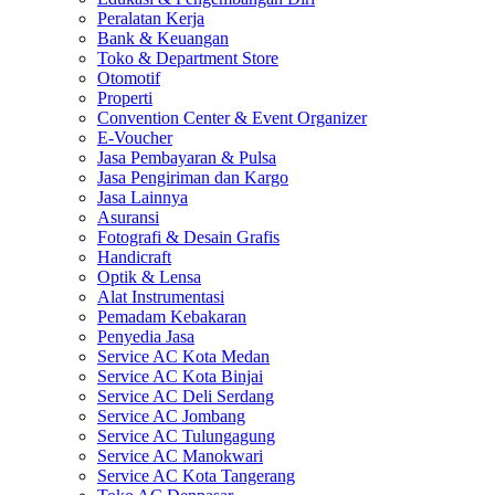
Peralatan Kerja
Bank & Keuangan
Toko & Department Store
Otomotif
Properti
Convention Center & Event Organizer
E-Voucher
Jasa Pembayaran & Pulsa
Jasa Pengiriman dan Kargo
Jasa Lainnya
Asuransi
Fotografi & Desain Grafis
Handicraft
Optik & Lensa
Alat Instrumentasi
Pemadam Kebakaran
Penyedia Jasa
Service AC Kota Medan
Service AC Kota Binjai
Service AC Deli Serdang
Service AC Jombang
Service AC Tulungagung
Service AC Manokwari
Service AC Kota Tangerang