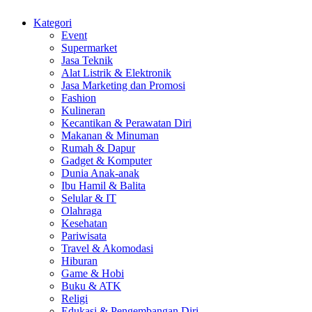
Kategori
Event
Supermarket
Jasa Teknik
Alat Listrik & Elektronik
Jasa Marketing dan Promosi
Fashion
Kulineran
Kecantikan & Perawatan Diri
Makanan & Minuman
Rumah & Dapur
Gadget & Komputer
Dunia Anak-anak
Ibu Hamil & Balita
Selular & IT
Olahraga
Kesehatan
Pariwisata
Travel & Akomodasi
Hiburan
Game & Hobi
Buku & ATK
Religi
Edukasi & Pengembangan Diri