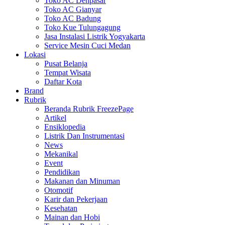
Toko AC Denpasar
Toko AC Gianyar
Toko AC Badung
Toko Kue Tulungagung
Jasa Instalasi Listrik Yogyakarta
Service Mesin Cuci Medan
Lokasi
Pusat Belanja
Tempat Wisata
Daftar Kota
Brand
Rubrik
Beranda Rubrik FreezePage
Artikel
Ensiklopedia
Listrik Dan Instrumentasi
News
Mekanikal
Event
Pendidikan
Makanan dan Minuman
Otomotif
Karir dan Pekerjaan
Kesehatan
Mainan dan Hobi