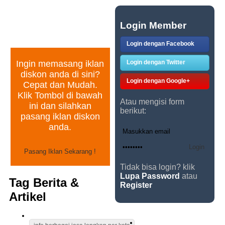
PASANG IKLAN
Login Member
GRATIS
Login dengan Facebook
Login dengan Twitter
Ingin memasang iklan
diskon anda di sini?
Login dengan Google+
Cepat dan Mudah.
Klik Tombol di bawah
Atau mengisi form
ini dan silahkan
berikut:
pasang iklan diskon
anda.
Tidak bisa login? klik
Lupa Password
atau
Tag Berita &
Register
Artikel