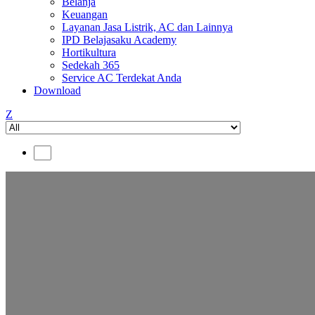
Belanja
Keuangan
Layanan Jasa Listrik, AC dan Lainnya
IPD Belajasaku Academy
Hortikultura
Sedekah 365
Service AC Terdekat Anda
Download
Z