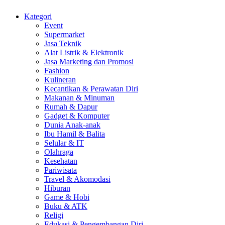
Kategori
Event
Supermarket
Jasa Teknik
Alat Listrik & Elektronik
Jasa Marketing dan Promosi
Fashion
Kulineran
Kecantikan & Perawatan Diri
Makanan & Minuman
Rumah & Dapur
Gadget & Komputer
Dunia Anak-anak
Ibu Hamil & Balita
Selular & IT
Olahraga
Kesehatan
Pariwisata
Travel & Akomodasi
Hiburan
Game & Hobi
Buku & ATK
Religi
Edukasi & Pengembangan Diri