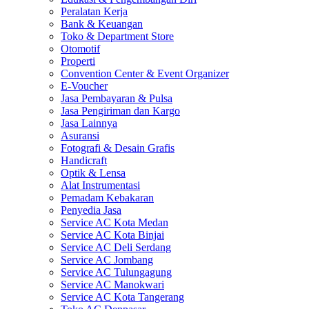
Peralatan Kerja
Bank & Keuangan
Toko & Department Store
Otomotif
Properti
Convention Center & Event Organizer
E-Voucher
Jasa Pembayaran & Pulsa
Jasa Pengiriman dan Kargo
Jasa Lainnya
Asuransi
Fotografi & Desain Grafis
Handicraft
Optik & Lensa
Alat Instrumentasi
Pemadam Kebakaran
Penyedia Jasa
Service AC Kota Medan
Service AC Kota Binjai
Service AC Deli Serdang
Service AC Jombang
Service AC Tulungagung
Service AC Manokwari
Service AC Kota Tangerang