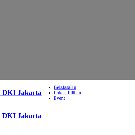
BelaJasaKu
- DKI Jakarta
Lokasi Pilihan
Event
- DKI Jakarta