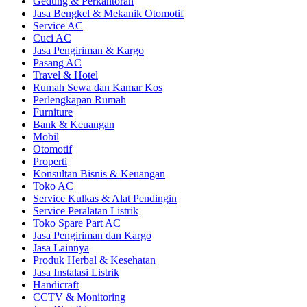
Gedung & Perkantoran
Jasa Bengkel & Mekanik Otomotif
Service AC
Cuci AC
Jasa Pengiriman & Kargo
Pasang AC
Travel & Hotel
Rumah Sewa dan Kamar Kos
Perlengkapan Rumah
Furniture
Bank & Keuangan
Mobil
Otomotif
Properti
Konsultan Bisnis & Keuangan
Toko AC
Service Kulkas & Alat Pendingin
Service Peralatan Listrik
Toko Spare Part AC
Jasa Pengiriman dan Kargo
Jasa Lainnya
Produk Herbal & Kesehatan
Jasa Instalasi Listrik
Handicraft
CCTV & Monitoring