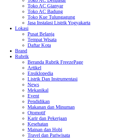
Toko AC Denpasar
Toko AC Gianyar
Toko AC Badung
Toko Kue Tulungagung
Jasa Instalasi Listrik Yogyakarta
Lokasi
Pusat Belanja
Tempat Wisata
Daftar Kota
Brand
Rubrik
Beranda Rubrik FreezePage
Artikel
Ensiklopedia
Listrik Dan Instrumentasi
News
Mekanikal
Event
Pendidikan
Makanan dan Minuman
Otomotif
Karir dan Pekerjaan
Kesehatan
Mainan dan Hobi
Travel dan Pariwisata