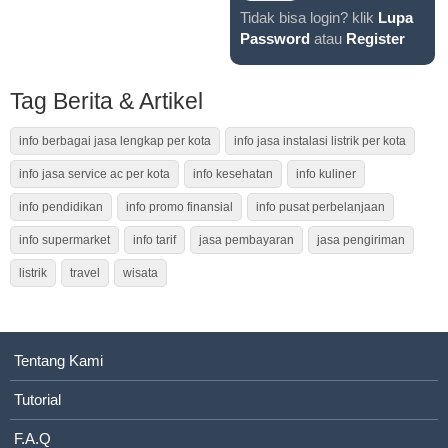
Tidak bisa login? klik
Lupa
Password
atau
Register
Tag Berita & Artikel
info berbagai jasa lengkap per kota
info jasa instalasi listrik per kota
info jasa service ac per kota
info kesehatan
info kuliner
info pendidikan
info promo finansial
info pusat perbelanjaan
info supermarket
info tarif
jasa pembayaran
jasa pengiriman
listrik
travel
wisata
Tentang Kami
Tutorial
F.A.Q