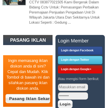
CCTV 083877021505 Kami Bergerak Dalam
Bidang Cctv Untuk: Pemasangan Perbaikan
Peremajaan Penjualan Pengadaan Unit Di
Wilayah Jakarta Utara Dan Sekitarnya Untuk
Lokasi Seperti : Gedung ...
PASANG IKLAN
Login Member
GRATIS
Login dengan Facebook
Login dengan Twitter
Ingin memasang iklan
diskon anda di sini?
Login dengan Google+
Cepat dan Mudah. Klik
Tombol di bawah ini dan
Atau mengisi form berikut:
silahkan pasang iklan
diskon anda.