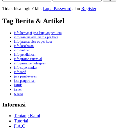
Tidak bisa login? klik
Lupa Password
atau
Register
Tag Berita & Artikel
info berbagai jasa lengkap per kota
info jasa instalasi listrik per kota
info jasa service ac per kota
info kesehatan
info kuliner
info pendidikan
info promo finansial
info pusat perbelanjaan
info supermarket
info tarif
jasa pembayaran
jasa pengiriman
listrik
travel
wisata
Informasi
Tentang Kami
Tutorial
F.A.Q