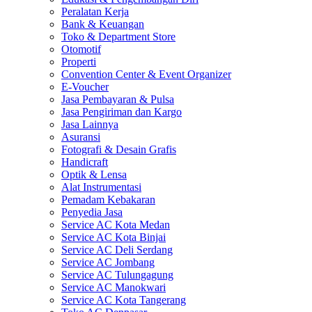
Peralatan Kerja
Bank & Keuangan
Toko & Department Store
Otomotif
Properti
Convention Center & Event Organizer
E-Voucher
Jasa Pembayaran & Pulsa
Jasa Pengiriman dan Kargo
Jasa Lainnya
Asuransi
Fotografi & Desain Grafis
Handicraft
Optik & Lensa
Alat Instrumentasi
Pemadam Kebakaran
Penyedia Jasa
Service AC Kota Medan
Service AC Kota Binjai
Service AC Deli Serdang
Service AC Jombang
Service AC Tulungagung
Service AC Manokwari
Service AC Kota Tangerang