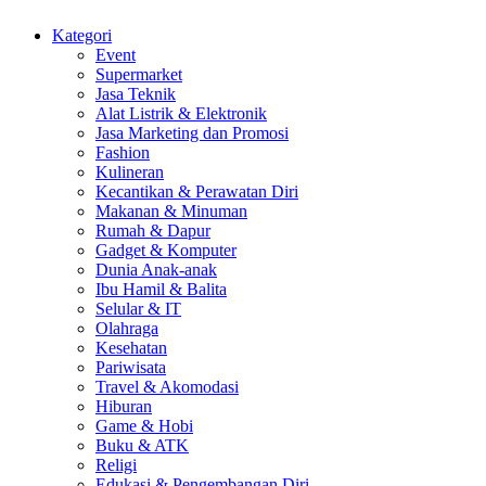
Kategori
Event
Supermarket
Jasa Teknik
Alat Listrik & Elektronik
Jasa Marketing dan Promosi
Fashion
Kulineran
Kecantikan & Perawatan Diri
Makanan & Minuman
Rumah & Dapur
Gadget & Komputer
Dunia Anak-anak
Ibu Hamil & Balita
Selular & IT
Olahraga
Kesehatan
Pariwisata
Travel & Akomodasi
Hiburan
Game & Hobi
Buku & ATK
Religi
Edukasi & Pengembangan Diri