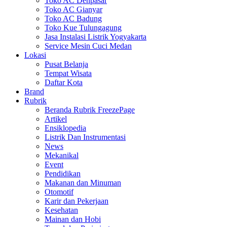
Toko AC Denpasar
Toko AC Gianyar
Toko AC Badung
Toko Kue Tulungagung
Jasa Instalasi Listrik Yogyakarta
Service Mesin Cuci Medan
Lokasi
Pusat Belanja
Tempat Wisata
Daftar Kota
Brand
Rubrik
Beranda Rubrik FreezePage
Artikel
Ensiklopedia
Listrik Dan Instrumentasi
News
Mekanikal
Event
Pendidikan
Makanan dan Minuman
Otomotif
Karir dan Pekerjaan
Kesehatan
Mainan dan Hobi