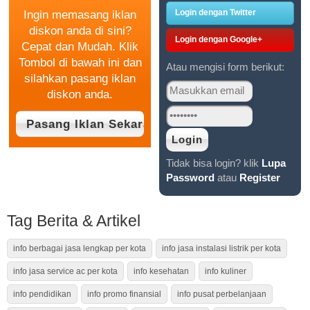
Login dengan Twitter
Ingin memasang iklan
diskon anda di sini?
Login dengan Google+
Cepat dan Mudah. Klik
Tombol di bawah ini dan
Atau mengisi form berikut:
silahkan pasang iklan
diskon anda.
Tidak bisa login? klik
Lupa
Password
atau
Register
Tag Berita & Artikel
info berbagai jasa lengkap per kota
info jasa instalasi listrik per kota
info jasa service ac per kota
info kesehatan
info kuliner
info pendidikan
info promo finansial
info pusat perbelanjaan