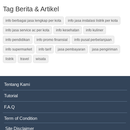
Tag Berita & Artikel
info berbagai jasa lengkap per kota
info jasa instalasi listrik per kota
info jasa service ac per kota
info kesehatan
info kuliner
info pendidikan
info promo finansial
info pusat perbelanjaan
info supermarket
info tarif
jasa pembayaran
jasa pengiriman
listrik
travel
wisata
Tentang Kami
Tutorial
F.A.Q
Term of Condition
Site Disclaimer