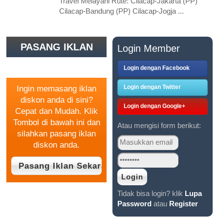
Travel Melayani Rute: Cilacap-Jakarta (PP)
Cilacap-Bandung (PP) Cilacap-Jogja ...
PASANG IKLAN
Login Member
GRATIS
Login dengan Facebook
Login dengan Twitter
Ingin memasang iklan
diskon anda di sini?
Login dengan Google+
Cepat dan Mudah. Klik
Tombol di bawah ini dan
Atau mengisi form berikut:
silahkan pasang iklan
diskon anda.
Tidak bisa login? klik
Lupa
Password
atau
Register