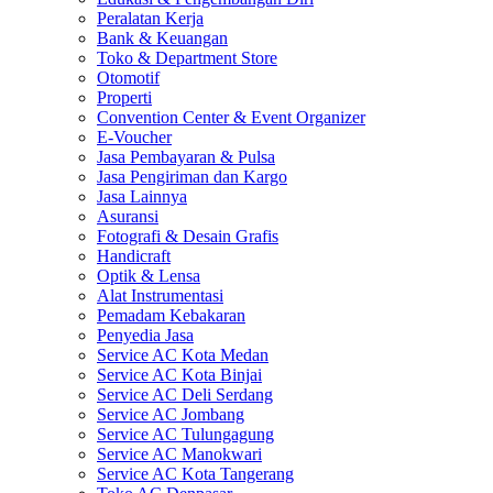
Peralatan Kerja
Bank & Keuangan
Toko & Department Store
Otomotif
Properti
Convention Center & Event Organizer
E-Voucher
Jasa Pembayaran & Pulsa
Jasa Pengiriman dan Kargo
Jasa Lainnya
Asuransi
Fotografi & Desain Grafis
Handicraft
Optik & Lensa
Alat Instrumentasi
Pemadam Kebakaran
Penyedia Jasa
Service AC Kota Medan
Service AC Kota Binjai
Service AC Deli Serdang
Service AC Jombang
Service AC Tulungagung
Service AC Manokwari
Service AC Kota Tangerang