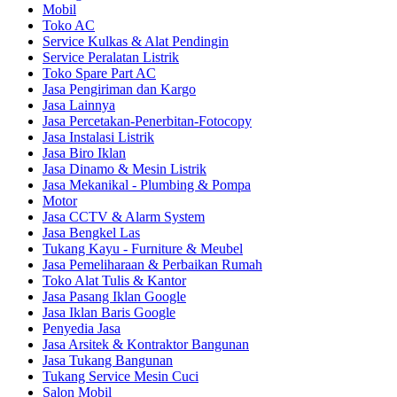
Mobil
Toko AC
Service Kulkas & Alat Pendingin
Service Peralatan Listrik
Toko Spare Part AC
Jasa Pengiriman dan Kargo
Jasa Lainnya
Jasa Percetakan-Penerbitan-Fotocopy
Jasa Instalasi Listrik
Jasa Biro Iklan
Jasa Dinamo & Mesin Listrik
Jasa Mekanikal - Plumbing & Pompa
Motor
Jasa CCTV & Alarm System
Jasa Bengkel Las
Tukang Kayu - Furniture & Meubel
Jasa Pemeliharaan & Perbaikan Rumah
Toko Alat Tulis & Kantor
Jasa Pasang Iklan Google
Jasa Iklan Baris Google
Penyedia Jasa
Jasa Arsitek & Kontraktor Bangunan
Jasa Tukang Bangunan
Tukang Service Mesin Cuci
Salon Mobil