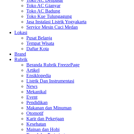
Toko AC Denpasar
Toko AC Gianyar
Toko AC Badung
Toko Kue Tulungagung
Jasa Instalasi Listrik Yogyakarta
Service Mesin Cuci Medan
Lokasi
Pusat Belanja
Tempat Wisata
Daftar Kota
Brand
Rubrik
Beranda Rubrik FreezePage
Artikel
Ensiklopedia
Listrik Dan Instrumentasi
News
Mekanikal
Event
Pendidikan
Makanan dan Minuman
Otomotif
Karir dan Pekerjaan
Kesehatan
Mainan dan Hobi