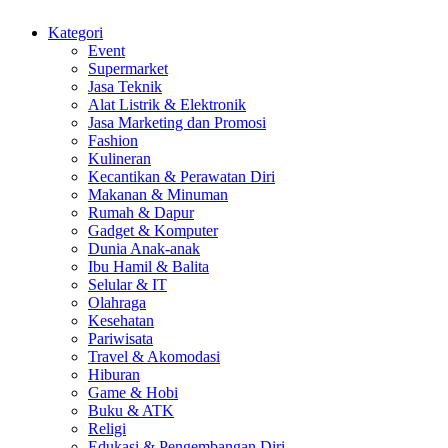
Kategori
Event
Supermarket
Jasa Teknik
Alat Listrik & Elektronik
Jasa Marketing dan Promosi
Fashion
Kulineran
Kecantikan & Perawatan Diri
Makanan & Minuman
Rumah & Dapur
Gadget & Komputer
Dunia Anak-anak
Ibu Hamil & Balita
Selular & IT
Olahraga
Kesehatan
Pariwisata
Travel & Akomodasi
Hiburan
Game & Hobi
Buku & ATK
Religi
Edukasi & Pengembangan Diri