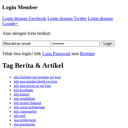
Login Member
Login dengan Facebook
Login dengan Twitter
Login dengan
Google+
Atau mengisi form berikut:
Tidak bisa login? klik
Lupa Password
atau
Register
Tag Berita & Artikel
info berbagai jasa lengkap per kota
info jasa instalasi listrik per kota
info jasa service ac per kota
info kesehatan
info kuliner
info pendidikan
info promo finansial
info pusat perbelanjaan
info supermarket
info tarif
jasa pembayaran
jasa pengiriman