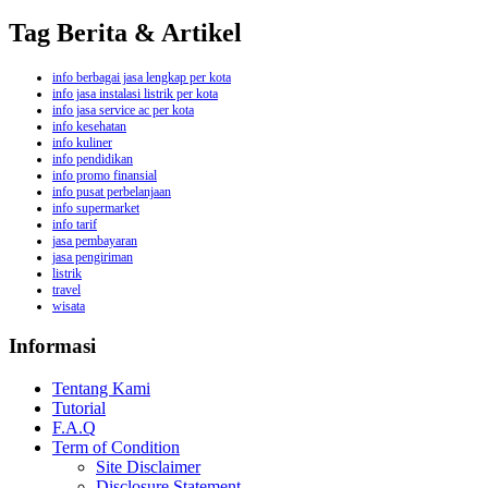
Tag Berita & Artikel
info berbagai jasa lengkap per kota
info jasa instalasi listrik per kota
info jasa service ac per kota
info kesehatan
info kuliner
info pendidikan
info promo finansial
info pusat perbelanjaan
info supermarket
info tarif
jasa pembayaran
jasa pengiriman
listrik
travel
wisata
Informasi
Tentang Kami
Tutorial
F.A.Q
Term of Condition
Site Disclaimer
Disclosure Statement