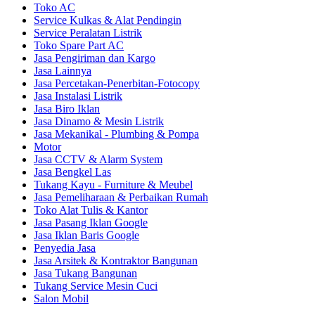
Toko AC
Service Kulkas & Alat Pendingin
Service Peralatan Listrik
Toko Spare Part AC
Jasa Pengiriman dan Kargo
Jasa Lainnya
Jasa Percetakan-Penerbitan-Fotocopy
Jasa Instalasi Listrik
Jasa Biro Iklan
Jasa Dinamo & Mesin Listrik
Jasa Mekanikal - Plumbing & Pompa
Motor
Jasa CCTV & Alarm System
Jasa Bengkel Las
Tukang Kayu - Furniture & Meubel
Jasa Pemeliharaan & Perbaikan Rumah
Toko Alat Tulis & Kantor
Jasa Pasang Iklan Google
Jasa Iklan Baris Google
Penyedia Jasa
Jasa Arsitek & Kontraktor Bangunan
Jasa Tukang Bangunan
Tukang Service Mesin Cuci
Salon Mobil