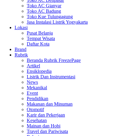
Toko AC Denpasar
Toko AC Gianyar
Toko AC Badung
Toko Kue Tulungagung
Jasa Instalasi Listrik Yogyakarta
Lokasi
Pusat Belanja
Tempat Wisata
Daftar Kota
Brand
Rubrik
Beranda Rubrik FreezePage
Artikel
Ensiklopedia
Listrik Dan Instrumentasi
News
Mekanikal
Event
Pendidikan
Makanan dan Minuman
Otomotif
Karir dan Pekerjaan
Kesehatan
Mainan dan Hobi
Travel dan Pariwisata