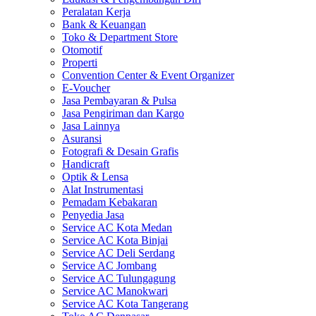
Peralatan Kerja
Bank & Keuangan
Toko & Department Store
Otomotif
Properti
Convention Center & Event Organizer
E-Voucher
Jasa Pembayaran & Pulsa
Jasa Pengiriman dan Kargo
Jasa Lainnya
Asuransi
Fotografi & Desain Grafis
Handicraft
Optik & Lensa
Alat Instrumentasi
Pemadam Kebakaran
Penyedia Jasa
Service AC Kota Medan
Service AC Kota Binjai
Service AC Deli Serdang
Service AC Jombang
Service AC Tulungagung
Service AC Manokwari
Service AC Kota Tangerang