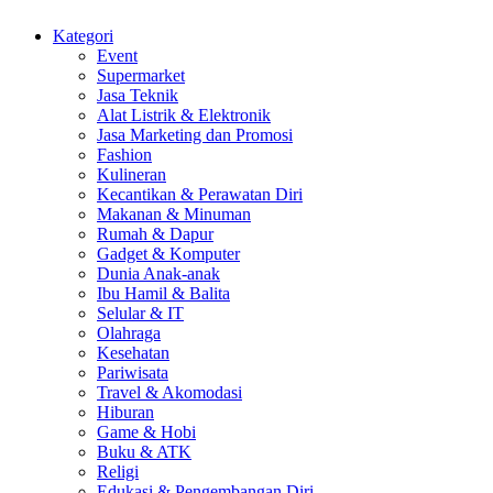
Kategori
Event
Supermarket
Jasa Teknik
Alat Listrik & Elektronik
Jasa Marketing dan Promosi
Fashion
Kulineran
Kecantikan & Perawatan Diri
Makanan & Minuman
Rumah & Dapur
Gadget & Komputer
Dunia Anak-anak
Ibu Hamil & Balita
Selular & IT
Olahraga
Kesehatan
Pariwisata
Travel & Akomodasi
Hiburan
Game & Hobi
Buku & ATK
Religi
Edukasi & Pengembangan Diri