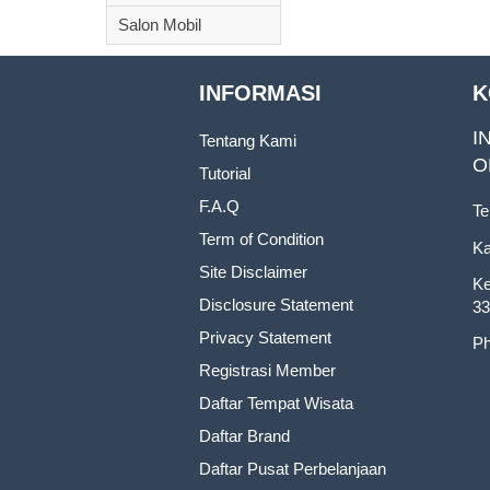
Salon Mobil
INFORMASI
K
I
Tentang Kami
O
Tutorial
F.A.Q
Te
Term of Condition
Ka
Site Disclaimer
Ke
Disclosure Statement
33
Privacy Statement
Ph
Registrasi Member
Daftar Tempat Wisata
Daftar Brand
Daftar Pusat Perbelanjaan