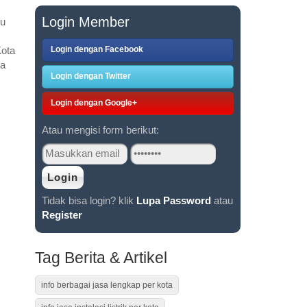
Login Member
ku
Login dengan Facebook
Kota
ta
Login dengan Twitter
Login dengan Google+
Atau mengisi form berikut:
Tidak bisa login? klik
Lupa Password
atau
Register
Tag Berita & Artikel
info berbagai jasa lengkap per kota