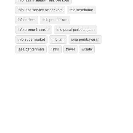
info jasa instalasi listrik per kota
info jasa service ac per kota
info kesehatan
info kuliner
info pendidikan
info promo finansial
info pusat perbelanjaan
info supermarket
info tarif
jasa pembayaran
jasa pengiriman
listrik
travel
wisata