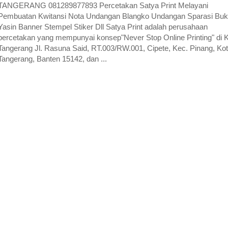
TANGERANG 081289877893 Percetakan Satya Print Melayani
Pembuatan Kwitansi Nota Undangan Blangko Undangan Sparasi Bu
Yasin Banner Stempel Stiker Dll Satya Print adalah perusahaan
percetakan yang mempunyai konsep"Never Stop Online Printing" di 
Tangerang Jl. Rasuna Said, RT.003/RW.001, Cipete, Kec. Pinang, Ko
Tangerang, Banten 15142, dan ...