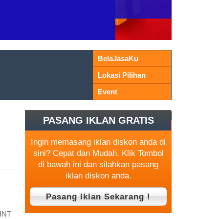
BelaJasaKu
Lokasi Pilihan
Event
PASANG IKLAN GRATIS
Ingin memasang iklan diskon anda di
sini? Cepat dan Mudah. Klik Tombol
di bawah ini dan silahkan pasang
iklan diskon anda.
INT