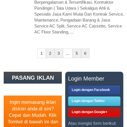
Berpengalaman & Tersertifikasi. Kontraktor
Pendingin ( Tata Udara ) Sekaligus Ahli &
Spesialis Jasa Kami Mulai Dari Kontrak Service,
Maintenance, Pengadaan Barang & Jasa
Service AC Split, Service AC Cassette, Service
AC Floor Standing, ...
1
2
3
...
5
6
PASANG IKLAN
Login Member
GRATIS
Login dengan Facebook
Login dengan Twitter
Ingin memasang iklan
diskon anda di sini?
Login dengan Google+
Cepat dan Mudah. Klik
Tombol di bawah ini dan
Atau mengisi form berikut: