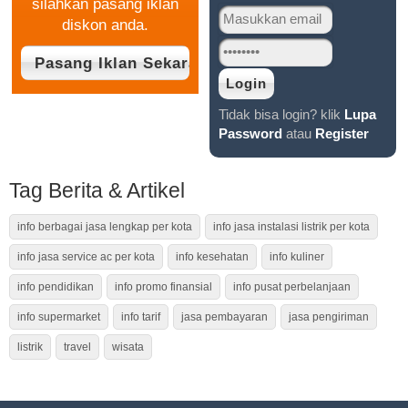
silahkan pasang iklan
diskon anda.
Tidak bisa login? klik
Lupa
Password
atau
Register
Tag Berita & Artikel
info berbagai jasa lengkap per kota
info jasa instalasi listrik per kota
info jasa service ac per kota
info kesehatan
info kuliner
info pendidikan
info promo finansial
info pusat perbelanjaan
info supermarket
info tarif
jasa pembayaran
jasa pengiriman
listrik
travel
wisata