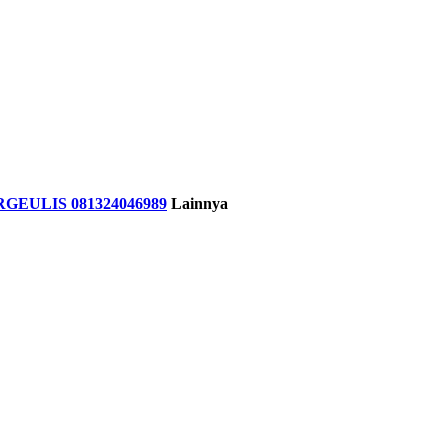
EULIS 081324046989
Lainnya