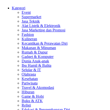
Kategori
Event
Supermarket
Jasa Teknik
Alat Listrik & Elektronik
Jasa Marketing dan Promosi
Fashion
Kulineran
Kecantikan & Perawatan Diri
Makanan & Minuman
Rumah & Dapur
Gadget & Komputer
Dunia Anak-anak
Ibu Hamil & Balita
Selular & IT
Olahraga
Kesehatan
Pariwisata
Travel & Akomodasi
Hiburan
Game & Hobi
Buku & ATK
Religi
Edukasi & Pengembangan Diri