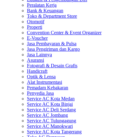
Peralatan Kerja
Bank & Keuangan
Toko & Department Store
Otomotif
Properti
Convention Center & Event Organizer
E-Voucher
Jasa Pembayaran & Pulsa
Jasa Pengiriman dan Kargo
Jasa Lainnya
Asuransi
Fotografi & Desain Grafis
Handicraft
Optik & Lensa
Alat Instrumentasi
Pemadam Kebakaran
Penyedia Jasa
Service AC Kota Medan
Service AC Kota Binjai
Service AC Deli Serdang
Service AC Jombang
Service AC Tulungagung
Service AC Manokwari
Service AC Kota Tangerang