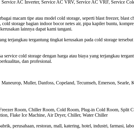
er, Service AC Inverter, Service AC VRV, Service AC VRF, Service Col
ai macam tipe atau model cold storage, seperti blast freezer, blast ch
 cold storage bagian indoor bocor netes air, pipa kapiler buntu, kompr
n kerusakan lainnya dapat kami tangani.
a yang terjangkau tergantung tingkat kerusakan pada cold storage 
a service cold storage dengan harga atau biaya yang terjangkau terga
erkualitas, dan profesional.
, Maneurop, Muller, Danfoss, Copeland, Tecumseh, Emerson, Searle, Kult
ler,Freezer Room, Chiller Room, Cold Room, Plug-in Cold Room, Split
ion, Flake Ice Machine, Air Dryer, Chiller, Water Chiller
brik, perusahaan, restoran, mall, katering, hotel, industri, farmasi, lab