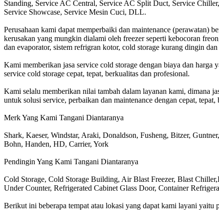
Standing, Service AC Central, Service AC Split Duct, Service Chill
Service Showcase, Service Mesin Cuci, DLL.
Perusahaan kami dapat memperbaiki dan maintenance (perawatan) berbag
kerusakan yang mungkin dialami oleh freezer seperti kebocoran freon,
dan evaporator, sistem refrigran kotor, cold storage kurang dingin da
Kami memberikan jasa service cold storage dengan biaya dan harg
service cold storage cepat, tepat, berkualitas dan profesional.
Kami selalu memberikan nilai tambah dalam layanan kami, dimana jas
untuk solusi service, perbaikan dan maintenance dengan cepat, tepat, b
Merk Yang Kami Tangani Diantaranya
Shark, Kaeser, Windstar, Araki, Donaldson, Fusheng, Bitzer, Guntner
Bohn, Handen, HD, Carrier, York
Pendingin Yang Kami Tangani Diantaranya
Cold Storage, Cold Storage Building, Air Blast Freezer, Blast Chil
Under Counter, Refrigerated Cabinet Glass Door, Container Refrigerat
Berikut ini beberapa tempat atau lokasi yang dapat kami layani yaitu pa