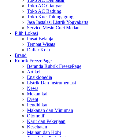
Toko AC Denpasar
Toko AC Gianyar
Toko AC Badung
Toko Kue Tulungagung
Jasa Instalasi Listrik Yogyakarta
Service Mesin Cuci Medan
Pilih Lokasi
Pusat Belanja
Tempat Wisata
Daftar Kota
Brand
Rubrik FreezePage
Beranda Rubrik FreezePage
Artikel
Ensiklopedia
Listrik Dan Instrumentasi
News
Mekanikal
Event
Pendidikan
Makanan dan Minuman
Otomotif
Karir dan Pekerjaan
Kesehatan
Mainan dan Hobi