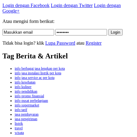
Login dengan Facebook
Login dengan Twitter
Login dengan
Google+
Atau mengisi form berikut:
Tidak bisa login? klik
Lupa Password
atau
Register
Tag Berita & Artikel
info berbagai jasa lengkap per kota
info jasa instalasi listrik per kota
info jasa service ac per kota
info kesehatan
info kuliner
info pendidikan
info promo finansial
info pusat perbelanjaan
info supermarket
info tarif
jasa pembayaran
jasa pengiriman
listrik
travel
wisata