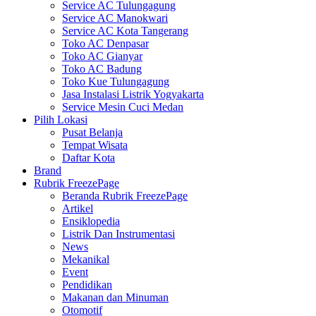
Service AC Tulungagung
Service AC Manokwari
Service AC Kota Tangerang
Toko AC Denpasar
Toko AC Gianyar
Toko AC Badung
Toko Kue Tulungagung
Jasa Instalasi Listrik Yogyakarta
Service Mesin Cuci Medan
Pilih Lokasi
Pusat Belanja
Tempat Wisata
Daftar Kota
Brand
Rubrik FreezePage
Beranda Rubrik FreezePage
Artikel
Ensiklopedia
Listrik Dan Instrumentasi
News
Mekanikal
Event
Pendidikan
Makanan dan Minuman
Otomotif