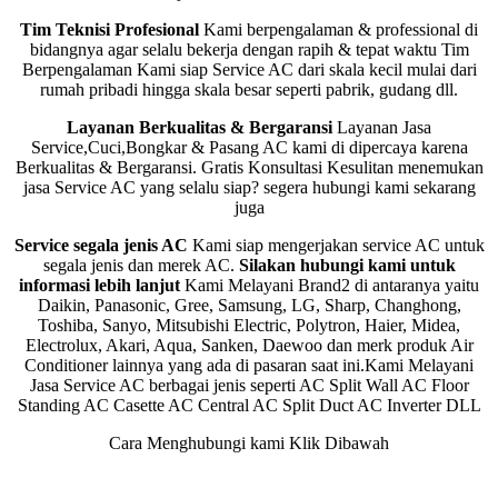
Tim Teknisi Profesional
Kami berpengalaman & professional di
bidangnya agar selalu bekerja dengan rapih & tepat waktu Tim
Berpengalaman Kami siap Service AC dari skala kecil mulai dari
rumah pribadi hingga skala besar seperti pabrik, gudang dll.
Layanan Berkualitas & Bergaransi
Layanan Jasa
Service,Cuci,Bongkar & Pasang AC kami di dipercaya karena
Berkualitas & Bergaransi. Gratis Konsultasi Kesulitan menemukan
jasa Service AC yang selalu siap? segera hubungi kami
sekarang
juga
Service segala jenis AC
Kami siap mengerjakan service AC untuk
segala jenis dan merek AC.
Silakan hubungi kami untuk
informasi lebih lanjut
Kami Melayani Brand2 di antaranya yaitu
Daikin, Panasonic, Gree, Samsung, LG, Sharp, Changhong,
Toshiba, Sanyo, Mitsubishi Electric, Polytron, Haier, Midea,
Electrolux, Akari, Aqua, Sanken, Daewoo dan merk produk Air
Conditioner lainnya yang ada di pasaran saat ini.Kami Melayani
Jasa Service AC berbagai jenis seperti AC Split Wall AC Floor
Standing AC Casette AC Central AC Split Duct AC Inverter DLL
Cara Menghubungi kami Klik Dibawah