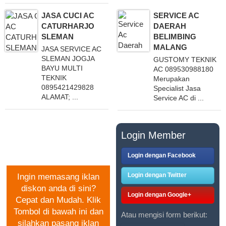
JASA CUCI AC
SERVICE AC
CATURHARJO
DAERAH
SLEMAN
BELIMBING
MALANG
JASA SERVICE AC
SLEMAN JOGJA
GUSTOMY TEKNIK
BAYU MULTI
AC 089530988180
TEKNIK
Merupakan
0895421429828
Specialist Jasa
ALAMAT; ...
Service AC di ...
PASANG IKLAN
Login Member
GRATIS
Login dengan Facebook
Login dengan Twitter
Ingin memasang iklan
diskon anda di sini?
Login dengan Google+
Cepat dan Mudah. Klik
Tombol di bawah ini dan
Atau mengisi form berikut:
silahkan pasang iklan