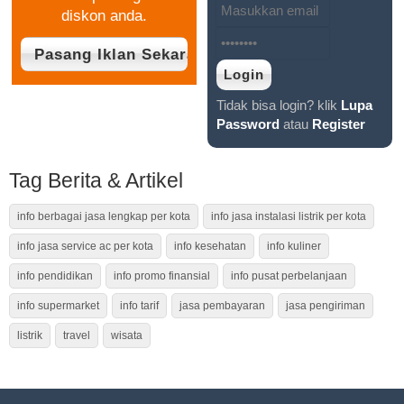
diskon anda.
Tidak bisa login? klik
Lupa
Password
atau
Register
Tag Berita & Artikel
info berbagai jasa lengkap per kota
info jasa instalasi listrik per kota
info jasa service ac per kota
info kesehatan
info kuliner
info pendidikan
info promo finansial
info pusat perbelanjaan
info supermarket
info tarif
jasa pembayaran
jasa pengiriman
listrik
travel
wisata