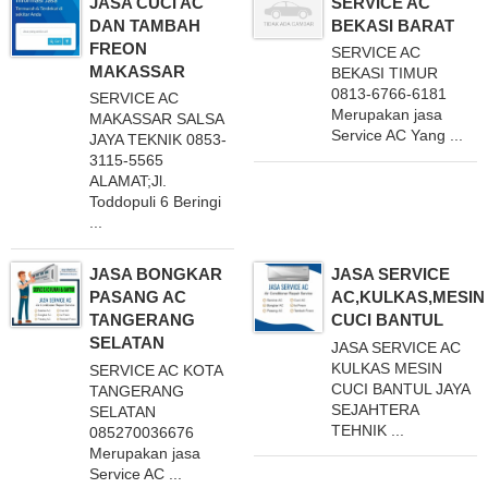
JASA CUCI AC
SERVICE AC
DAN TAMBAH
BEKASI BARAT
FREON
SERVICE AC
MAKASSAR
BEKASI TIMUR
0813-6766-6181
SERVICE AC
Merupakan jasa
MAKASSAR SALSA
Service AC Yang ...
JAYA TEKNIK 0853-
3115-5565
ALAMAT;Jl.
Toddopuli 6 Beringi
...
JASA BONGKAR
JASA SERVICE
PASANG AC
AC,KULKAS,MESIN
TANGERANG
CUCI BANTUL
SELATAN
JASA SERVICE AC
KULKAS MESIN
SERVICE AC KOTA
CUCI BANTUL JAYA
TANGERANG
SEJAHTERA
SELATAN
TEHNIK ...
085270036676
Merupakan jasa
Service AC ...