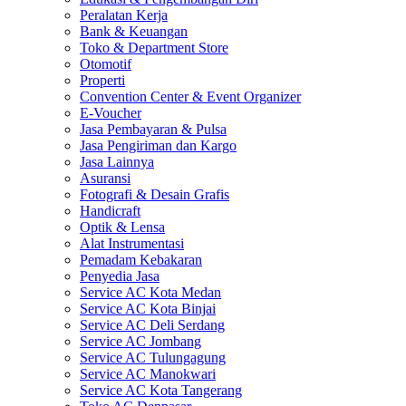
Peralatan Kerja
Bank & Keuangan
Toko & Department Store
Otomotif
Properti
Convention Center & Event Organizer
E-Voucher
Jasa Pembayaran & Pulsa
Jasa Pengiriman dan Kargo
Jasa Lainnya
Asuransi
Fotografi & Desain Grafis
Handicraft
Optik & Lensa
Alat Instrumentasi
Pemadam Kebakaran
Penyedia Jasa
Service AC Kota Medan
Service AC Kota Binjai
Service AC Deli Serdang
Service AC Jombang
Service AC Tulungagung
Service AC Manokwari
Service AC Kota Tangerang