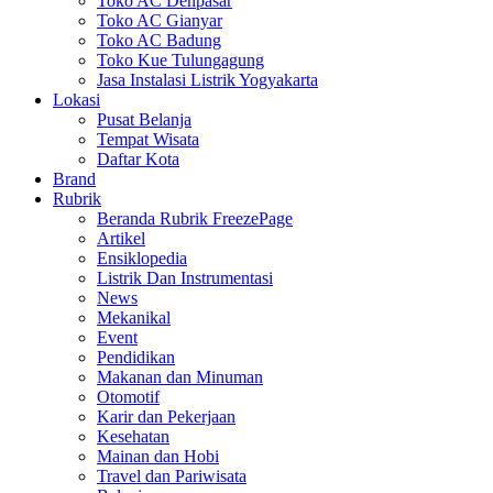
Toko AC Denpasar
Toko AC Gianyar
Toko AC Badung
Toko Kue Tulungagung
Jasa Instalasi Listrik Yogyakarta
Lokasi
Pusat Belanja
Tempat Wisata
Daftar Kota
Brand
Rubrik
Beranda Rubrik FreezePage
Artikel
Ensiklopedia
Listrik Dan Instrumentasi
News
Mekanikal
Event
Pendidikan
Makanan dan Minuman
Otomotif
Karir dan Pekerjaan
Kesehatan
Mainan dan Hobi
Travel dan Pariwisata