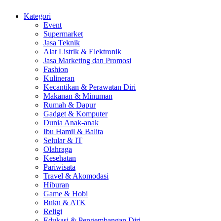
Kategori
Event
Supermarket
Jasa Teknik
Alat Listrik & Elektronik
Jasa Marketing dan Promosi
Fashion
Kulineran
Kecantikan & Perawatan Diri
Makanan & Minuman
Rumah & Dapur
Gadget & Komputer
Dunia Anak-anak
Ibu Hamil & Balita
Selular & IT
Olahraga
Kesehatan
Pariwisata
Travel & Akomodasi
Hiburan
Game & Hobi
Buku & ATK
Religi
Edukasi & Pengembangan Diri