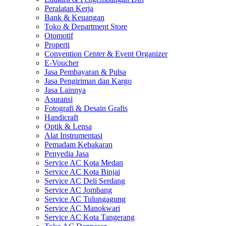
Peralatan Kerja
Bank & Keuangan
Toko & Department Store
Otomotif
Properti
Convention Center & Event Organizer
E-Voucher
Jasa Pembayaran & Pulsa
Jasa Pengiriman dan Kargo
Jasa Lainnya
Asuransi
Fotografi & Desain Grafis
Handicraft
Optik & Lensa
Alat Instrumentasi
Pemadam Kebakaran
Penyedia Jasa
Service AC Kota Medan
Service AC Kota Binjai
Service AC Deli Serdang
Service AC Jombang
Service AC Tulungagung
Service AC Manokwari
Service AC Kota Tangerang