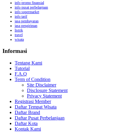
info promo finansial
info pusat perbelanjaan
info supermarket
info tarif
jasa pembayaran
jasa pengiriman
listrik
travel
wisata
Informasi
Tentang Kami
Tutorial
F.A.Q
Term of Condition
Site Disclaimer
Disclosure Statement
Privacy Statement
Registrasi Member
Daftar Tempat Wisata
Daftar Brand
Daftar Pusat Perbelanjaan
Daftar Kota
Kontak Kami