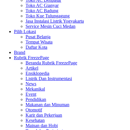
Toko AC Denpasar
Toko AC Gianyar
Toko AC Badung
Toko Kue Tulungagung
Jasa Instalasi Listrik Yogyakarta
Service Mesin Cuci Medan
Pilih Lokasi
Pusat Belanja
Tempat Wisata
Daftar Kota
Brand
Rubrik FreezePage
Beranda Rubrik FreezePage
Artikel
Ensiklopedia
Listrik Dan Instrumentasi
News
Mekanikal
Event
Pendidikan
Makanan dan Minuman
Otomotif
Karir dan Pekerjaan
Kesehatan
Mainan dan Hobi