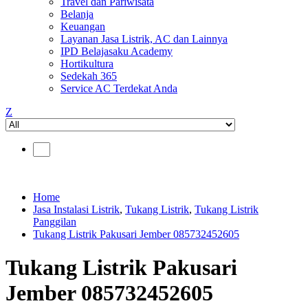
Travel dan Pariwisata
Belanja
Keuangan
Layanan Jasa Listrik, AC dan Lainnya
IPD Belajasaku Academy
Hortikultura
Sedekah 365
Service AC Terdekat Anda
Z
Home
Jasa Instalasi Listrik
,
Tukang Listrik
,
Tukang Listrik
Panggilan
Tukang Listrik Pakusari Jember 085732452605
Tukang Listrik Pakusari
Jember 085732452605