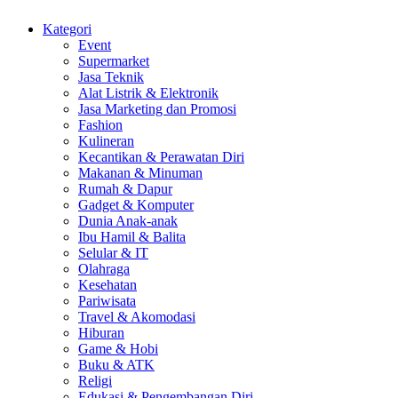
Kategori
Event
Supermarket
Jasa Teknik
Alat Listrik & Elektronik
Jasa Marketing dan Promosi
Fashion
Kulineran
Kecantikan & Perawatan Diri
Makanan & Minuman
Rumah & Dapur
Gadget & Komputer
Dunia Anak-anak
Ibu Hamil & Balita
Selular & IT
Olahraga
Kesehatan
Pariwisata
Travel & Akomodasi
Hiburan
Game & Hobi
Buku & ATK
Religi
Edukasi & Pengembangan Diri