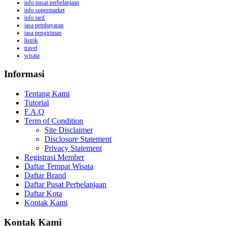
info pusat perbelanjaan
info supermarket
info tarif
jasa pembayaran
jasa pengiriman
listrik
travel
wisata
Informasi
Tentang Kami
Tutorial
F.A.Q
Term of Condition
Site Disclaimer
Disclosure Statement
Privacy Statement
Registrasi Member
Daftar Tempat Wisata
Daftar Brand
Daftar Pusat Perbelanjaan
Daftar Kota
Kontak Kami
Kontak Kami