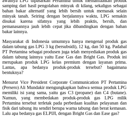
awalnya LPG dipasarkan Pertamina untuk memanfaatkan produk
samping dari hasil pengolahan minyak di kilang, sekaligus sebagai
bahan bakar alternatif yang lebih bersih untuk memasak selain
minyak tanah. Seiring dengan berjalannya waktu, LPG semakin
disukai karena sifatnya yang lebih praktis, bersih, dan
pemanasannya jauh lebih cepat jika dibandingkan dengan bahan
bakar lainnya.
Masyarakat di Indonesia umumnya hanya mengenal produk gas
dalam tabung gas LPG 3 kg (bersubsidi), 12 kg, dan 50 kg. Padahal
PT Pertamina sebagai produsen juga telah menyediakan produk gas
dalam tabung lainnya yaitu Ease Gas dan Bright Gas. Produk ini
merupakan produk LPG kelas premium dengan layanan prima.
Lantas, apa bedanya produk-produk tersebut? bagaimana
bentuknya?
Menurut Vice President Corporate Communication PT Pertamina
(Persero) Ali Mundakir mengungkapkan bahwa semua produk LPG
memiliki isi yang sama, yaitu gas C3 (propane) dan C4 (butane).
Namun, yang membedakan produk-produk gas LPG milik
Pertamina tersebut terletak pada perbedaan kualitas pelayanan dan
fisik dari tabung itu sendiri berupa warna tabung dan berat kemasan.
Lalu apa bedanya gas ELPIJI, dengan Bright Gas dan Ease gas?