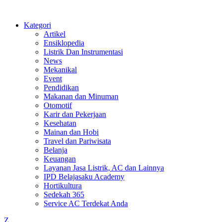
Kategori
Artikel
Ensiklopedia
Listrik Dan Instrumentasi
News
Mekanikal
Event
Pendidikan
Makanan dan Minuman
Otomotif
Karir dan Pekerjaan
Kesehatan
Mainan dan Hobi
Travel dan Pariwisata
Belanja
Keuangan
Layanan Jasa Listrik, AC dan Lainnya
IPD Belajasaku Academy
Hortikultura
Sedekah 365
Service AC Terdekat Anda
Z