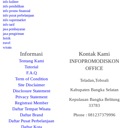
info kuliner
info pendidikan
info promo finansial
info pusat perbelanjaan
info supermarket
info tarif
jasa pembayaran
jasa pengiriman
listrik
travel
wisata
Informasi
Kontak Kami
Tentang Kami
INFOPROMODISKON
Tutorial
OFFICE
F.A.Q
Term of Condition
Teladan,Toboali
Site Disclaimer
Kabupaten Bangka Selatan
Disclosure Statement
Privacy Statement
Kepulauan Bangka Belitung
Registrasi Member
33783
Daftar Tempat Wisata
Daftar Brand
Phone : 081237379996
Daftar Pusat Perbelanjaan
Daftar Kota